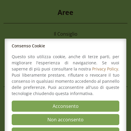
Aree
Il Consiglio
Consultazione Albo
Consenso Cookie
Formazione
Comitato pari opportunità
Questo sito utilizza cookie, anche di terze parti, per
Mediazione
migliorare l'esperienza di navigazione. Se vuoi
Organismo di composizione della crisi
saperne di più puoi consultare la nostra
Privacy Policy
.
Puoi liberamente prestare, rifiutare o revocare il tuo
consenso in qualsiasi momento accedendo al pannello
delle preferenze. Puoi acconsentire all'uso di queste
Mappa del sito
Contatti
tecnologie chiudendo questa informativa.
Meccanismo di Feedback
Acconsento
Dichiarazione di Accessibilità
Privacy Policy & Cookie
Non acconsento