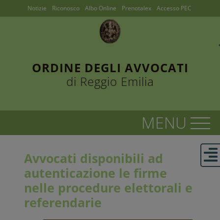
Notizie
Riconosco
Albo Online
Prenotalex
Accesso PEC
ORDINE DEGLI AVVOCATI
di Reggio Emilia
Avvocati disponibili ad
autenticazione le firme
nelle procedure elettorali e
referendarie