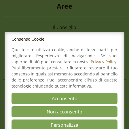
Aree
Il Consiglio
Consultazione Albo
Consenso Cookie
Formazione
Comitato pari opportunità
Questo sito utilizza cookie, anche di terze parti, per
Mediazione
migliorare l'esperienza di navigazione. Se vuoi
Organismo di composizione della crisi
saperne di più puoi consultare la nostra
Privacy Policy
.
Puoi liberamente prestare, rifiutare o revocare il tuo
consenso in qualsiasi momento accedendo al pannello
delle preferenze. Puoi acconsentire all'uso di queste
Mappa del sito
Contatti
tecnologie chiudendo questa informativa.
Meccanismo di Feedback
Acconsento
Dichiarazione di Accessibilità
Privacy Policy & Cookie
Non acconsento
Personalizza