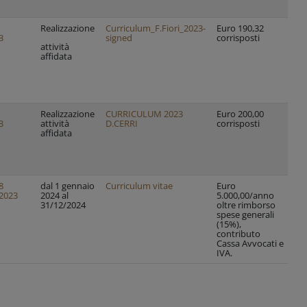
Realizzazione
Curriculum_F.Fiori_2023-
Euro 190,32
Di
3
signed
corrisposti
let
attività
affidata
Realizzazione
CURRICULUM 2023
Euro 200,00
di
3
attività
D.CERRI
corrisposti
de
affidata
8
dal 1 gennaio
Curriculum vitae
Euro
Di
2023
2024 al
5.000,00/anno
Gu
31/12/2024
oltre rimborso
spese generali
(15%),
contributo
Cassa Avvocati e
IVA.