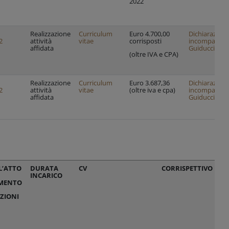
2022
Realizzazione
Curriculum
Euro 4.700,00
Dichiarazion
2
attività
vitae
corrisposti
incompatibili
affidata
Guiducci
(oltre IVA e CPA)
Realizzazione
Curriculum
Euro 3.687,36
Dichiarazion
2
attività
vitae
(oltre iva e cpa)
incompatibili
affidata
Guiducci
L’ATTO
DURATA
CV
CORRISPETTIVO
DI
INCARICO
AL
MENTO
IN
EX
ZIONI
C)