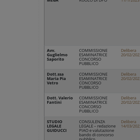
MEGA
RUOLO DI DPO
1
1/1/2023
Avv.
COMMISSIONE
Delibera
Guglielmo
ESAMINATRICE
20/02/202
Saporito
CONCORSO
PUBBLICO
Dott.ssa
COMMISSIONE
Delibera
Maria Pia
ESAMINATRICE
20/02/202
Vetro
CONCORSO
PUBBLICO
Dott. Valerio
COMMISSIONE
Delibera
Fantini
ESAMINATRICE
20/02/202
CONCORSO
PUBBLICO
STUDIO
CONSULENZA
Delibera
LEGALE
LEGALE – redazione
14/03/202
GUIDUCCI
PIAO e valutazione
bando di concorso
pubblico