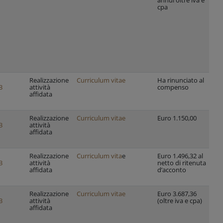
annui oltre iva e
cpa
Realizzazione
Curriculum vitae
Ha rinunciato al
Di
3
attività
compenso
Sa
affidata
Realizzazione
Curriculum vitae
Euro 1.150,00
Di
3
attività
affidata
Realizzazione
Curriculum vita
e
Euro 1.496,32 al
Di
3
attività
netto di ritenuta
affidata
d’acconto
Realizzazione
Curriculum vitae
Euro 3.687,36
Di
3
attività
(oltre iva e cpa)
in
affidata
Gu