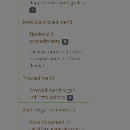
Rappresentazione grafica
chiarazione art 15
Dichiarazione art
1
t. c
53 co 4
Attività e procedimenti
Tipologie di
procedimento
5
Dichiarazioni sostitutive
e acquisizione d'ufficio
dei dati
chiarazione Dott.
Dichiarazione
Provvedimenti
nna
Dott. Renna
Provvedimenti organi
indirizzo politico
4
chiarazione art 15
Dichiarazione art
t c Guidetti
53 comma 4
Bandi di gara e contratti
Guidetti
Atti e documenti di
chiarazione Mega
Dichiarazione Art
carattere generale riferiti