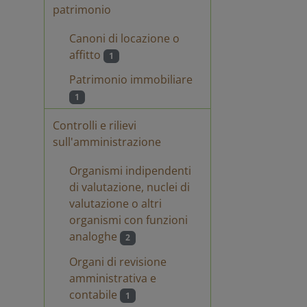
patrimonio
chiarazione art. 15
Dichiarazione
Canoni di locazione o
t. c) d.lgs. 33 13
assenza conflitto
di interessi
affitto
1
Patrimonio immobiliare
1
chiarazione ai sensi
dichiarazione
ll’art. 15_signed
consenso
Controlli e rilievi
conflitto di
sull'amministrazione
interesse_signed
Organismi indipendenti
chiarazione
Dichiarazione
di valutazione, nuclei di
iducci
Guiducci
valutazione o altri
organismi con funzioni
analoghe
2
Organi di revisione
amministrativa e
contabile
1