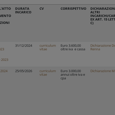
L’ATTO
DURATA
CV
CORRISPETTIVO
DICHIARAZION
INCARICO
ALTRI
MENTO
INCARICHI/CA
EX ART. 15 LE
ZIONI
C)
31/12/2024
curriculum
Euro 3.600,00
Dichiarazione Do
023
vitae
oltre iva e cassa
Renna
 2023
 2024
25/05/2026
curriculum
Euro 3.000,00
Dichiarazione 
vitae
annui oltre iva e
cpa