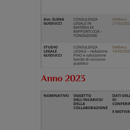
Avv. ELENA
CONSULENZA
Delibera
GUIDUCCI
LEGALE IN
21/02/202
MATERIA DI
RAPPORTI COA –
FONDAZIONE
STUDIO
CONSULENZA
Delibera
LEGALE
LEGALE – redazione
14/03/202
GUIDUCCI
PIAO e valutazione
bando di concorso
pubblico
Anno 2023
NOMINATIVO
OGGETTO
DATI DEL
DELL’INCARICO/
DI
DELLA
CONFERI
COLLABORAZIONE
E MOTIVA