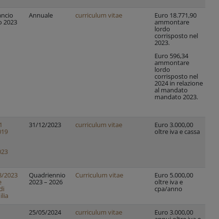
ancio
Annuale
curriculum vitae
Euro 18.771,90
Di
o 2023
ammontare
let
lordo
corrisposto nel
2023.
Euro 596,34
ammontare
lordo
corrisposto nel
2024 in relazione
al mandato
mandato 2023.
1
31/12/2023
curriculum vitae
Euro 3.000,00
Di
019
oltre iva e cassa
Re
023
8/2023
Quadriennio
Curriculum vitae
Euro 5.000,00
Di
e
2023 – 2026
oltre iva e
let
di
cpa/anno
lia
25/05/2024
curriculum vitae
Euro 3.000,00
Di