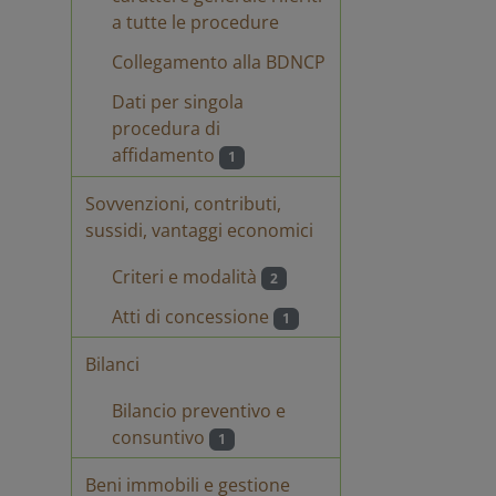
53 co 4 Mega
a tutte le procedure
Collegamento alla BDNCP
Dati per singola
procedura di
affidamento
1
chiarazione
Dichiarazione
porito
Saporito
Sovvenzioni, contributi,
sussidi, vantaggi economici
chiarazione Vetro
Dichiarazione
Criteri e modalità
Vetro
2
Atti di concessione
1
chiarazione Fantini
Dichiarazione
Bilanci
Fantini
Bilancio preventivo e
chiarazione
Dichiarazione art.
consuntivo
1
compatibilità Avv.
80 Avv. Guiducci
iducci
Beni immobili e gestione