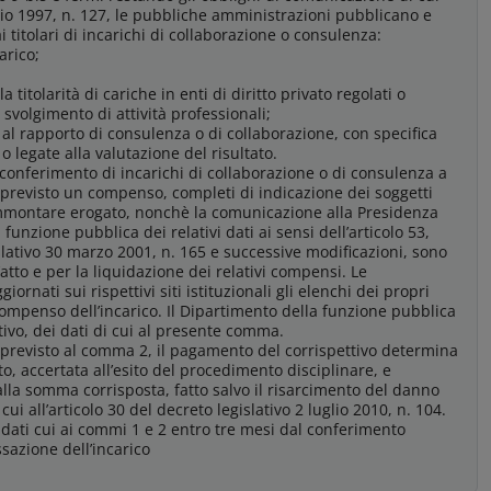
gio 1997, n. 127, le pubbliche amministrazioni pubblicano e
 titolari di incarichi di collaborazione o consulenza:
arico;
la titolarità di cariche in enti di diritto privato regolati o
svolgimento di attività professionali;
al rapporto di consulenza o di collaborazione, con specifica
 legate alla valutazione del risultato.
i conferimento di incarichi di collaborazione o di consulenza a
 è previsto un compenso, completi di indicazione dei soggetti
l’ammontare erogato, nonchè la comunicazione alla Presidenza
funzione pubblica dei relativi dati ai sensi dell’articolo 53,
ativo 30 marzo 2001, n. 165 e successive modificazioni, sono
l’atto e per la liquidazione dei relativi compensi. Le
nati sui rispettivi siti istituzionali gli elenchi dei propri
 compenso dell’incarico. Il Dipartimento della funzione pubblica
vo, dei dati di cui al presente comma.
 previsto al comma 2, il pagamento del corrispettivo determina
to, accertata all’esito del procedimento disciplinare, e
la somma corrisposta, fatto salvo il risarcimento del danno
ui all’articolo 30 del decreto legislativo 2 luglio 2010, n. 104.
dati cui ai commi 1 e 2 entro tre mesi dal conferimento
ssazione dell’incarico