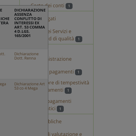
Corte dei conti
1
E
DICHIARAZIONE
ASSENZA
Servizi erogati
RICHE
CONFLITTO DI
TTERA
INTERESSI EX
ART. 53 COMMA
Carta dei Servizi e
4 D.LGS.
165/2001
standard di qualità
1
Pagamenti
tt.
Dichiarazione
Dott. Renna
dell'amministrazione
Dati sui pagamenti
1
Indicatore di tempestività
Mega
Dichiarazione Art
53 co 4 Mega
dei pagamenti
1
IBAN e pagamenti
informatici
1
Opere pubbliche
Nuclei di valutazione e