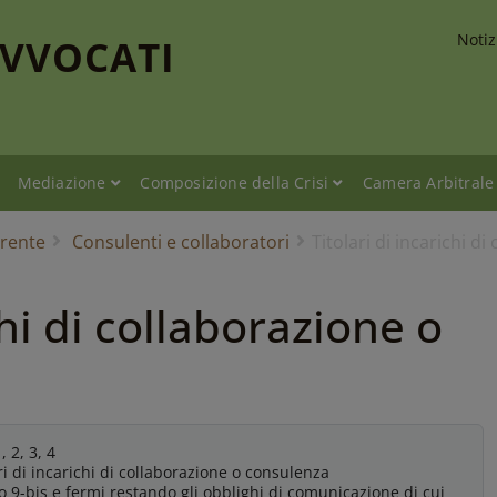
Notiz
AVVOCATI
Mediazione
Composizione della Crisi
Camera Arbitrale
rente
Consulenti e collaboratori
Titolari di incarichi d
chi di collaborazione o
 2, 3, 4
ri di incarichi di collaborazione o consulenza
o 9-bis e fermi restando gli obblighi di comunicazione di cui