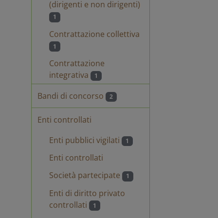
(dirigenti e non dirigenti)
1
e
Dichiarazione art.
Contrattazione collettiva
tà Avv.
80 Avv. Guiducci
1
Contrattazione
integrativa
1
e
Dichiarazione art.
tà Avv.
80 Avv. Guiducci
Bandi di concorso
2
Enti controllati
Enti pubblici vigilati
1
Enti controllati
CHIARAZIONE
DICHIARAZIONE
TRI
ASSENZA
CARICHI/CARICHE
CONFLITTO DI
Società partecipate
1
 ART. 15 LETTERA
INTERESSI EX
ART. 53 COMMA
Enti di diritto privato
4 D.LGS.
165/2001
controllati
1