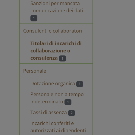
Sanzioni per mancata
comunicazione dei dati
1
Consulenti e collaboratori
Titolari di incarichi di
collaborazione o
consulenza
1
Personale
IONE
DICHIARAZIONE
ASSENZA
Dotazione organica
CARICHE
CONFLITTO DI
1
LETTERA
INTERESSI EX
ART. 53 COMMA
Personale non a tempo
4 D.LGS.
165/2001
indeterminato
1
Tassi di assenza
2
rta
Reverberi Marta
Incarichi conferiti e
.pdf
dichiarazione
cdi.pdf
autorizzati ai dipendenti