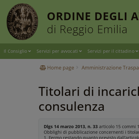
ORDINE DEGLI 
di Reggio Emilia
Il Consiglio
Servizi per avvocati
Servizi per il cittadino
Home page
Amministrazione Traspa
Titolari di incari
consulenza
Dlgs 14 marzo 2013, n. 33
articolo 15 commi 1,
Obblighi di pubblicazione concernenti i titola
1. Fermo restando quanto previsto dall’articol