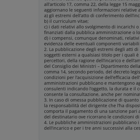
all’articolo 17, comma 22, della legge 15 mag
aggiornano le seguenti informazioni relative ai
a) gli estremi dell’atto di conferimento dell’inc
b) il curriculum vitae;
c) i dati relativi allo svolgimento di incarichi o 
finanziati dalla pubblica amministrazione o lo 
d) i compensi, comunque denominati, relativi 
evidenza delle eventuali componenti variabili o
2. La pubblicazione degli estremi degli atti d
soggetti esterni a qualsiasi titolo per i quali
percettori, della ragione dell’incarico e del
del Consiglio dei Ministri – Dipartimento della 
comma 14, secondo periodo, del decreto legisl
condizioni per l’acquisizione dell’efficacia del
amministrazioni pubblicano e mantengono aggior
consulenti indicando l’oggetto, la durata e il
consente la consultazione, anche per nominati
3. In caso di omessa pubblicazione di quanto
la responsabilità del dirigente che l’ha dispos
comporta il pagamento di una sanzione pari al
del destinatario ove ricorrano le condizioni di c
4. Le pubbliche amministrazioni pubblicano i 
dell’incarico e per i tre anni successivi alla ce