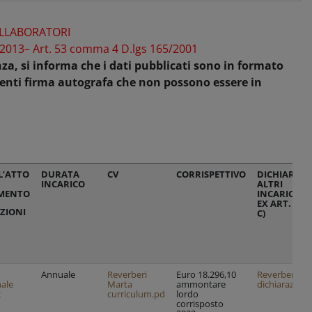
OLLABORATORI
/2013
– Art. 53 comma 4 D.lgs 165/2001
enza, si informa che i dati pubblicati sono in formato
nenti firma autografa che non possono essere in
L’ATTO
DURATA
CV
CORRISPETTIVO
DICHIARAZ
INCARICO
ALTRI
MENTO
INCARICHI/
EX ART. 15 
ZIONI
C)
Annuale
Reverberi
Euro 18.296,10
Reverberi Ma
nale
Marta
ammontare
dichiarazione
2
curriculum.pd
lordo
corrisposto