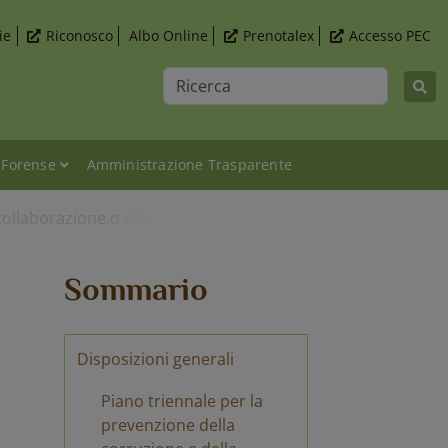
ie
Riconosco
Albo Online
Prenotalex
Accesso PEC
Ricerca
 Forense
Amministrazione Trasparente
i collaborazione o consulenza
Sommario
Disposizioni generali
Piano triennale per la
prevenzione della