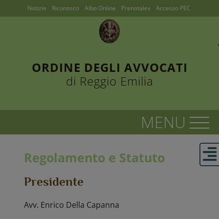
Notizie
Riconosco
Albo Online
Prenotalex
Accesso PEC
ORDINE DEGLI AVVOCATI
di Reggio Emilia
Regolamento e Statuto
Presidente
Avv. Enrico Della Capanna