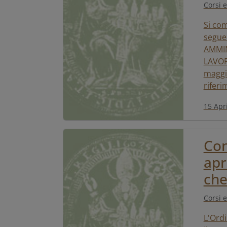
Corsi e
Si com
segue
AMMIN
LAVORI
maggio
rifer
15 Apr
Con
apr
che
Corsi e
L'Ordi