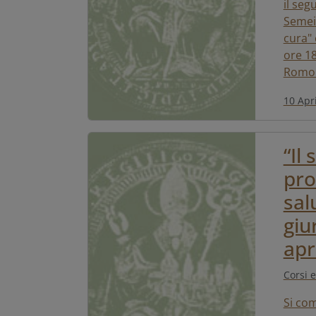
il seg
Semei
cura" 
ore 18
Romolo
10 Apr
“Il
pro
sal
giu
apr
Corsi e
Si com