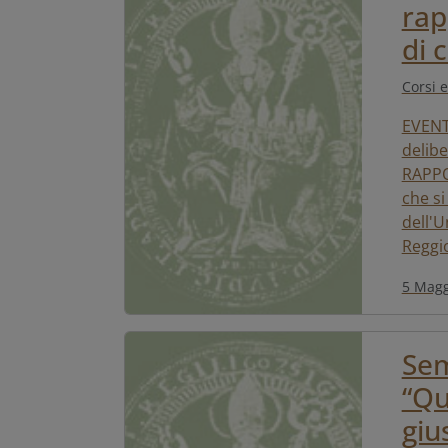
rap
di 
Corsi e
EVENT
delib
RAPPO
che si
dell'U
Reggio
5 Magg
Sem
“Qu
giu