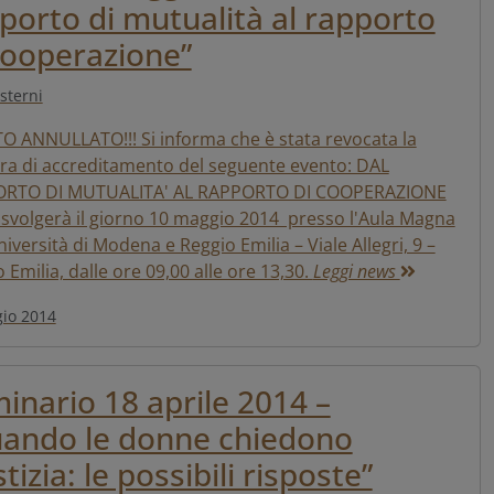
porto di mutualità al rapporto
cooperazione”
sterni
O ANNULLATO!!! Si informa che è stata revocata la
era di accreditamento del seguente evento: DAL
RTO DI MUTUALITA' AL RAPPORTO DI COOPERAZIONE
 svolgerà il giorno 10 maggio 2014 presso l'Aula Magna
niversità di Modena e Reggio Emilia – Viale Allegri, 9 –
 Emilia, dalle ore 09,00 alle ore 13,30.
Leggi news
io 2014
inario 18 aprile 2014 –
ando le donne chiedono
stizia: le possibili risposte”