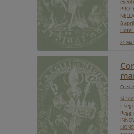
event
PROTE
NELLA
8 apri
Hotel 
31 Mar
Cor
ma
Corsi e
Si com
il se
Reggi
INNOV
LIONS 