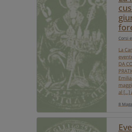
cus
giu
for
Corsi e
La Cam
event
DA CO
PRATI
Emilia
maggio
al […]
8 Magg
Eve