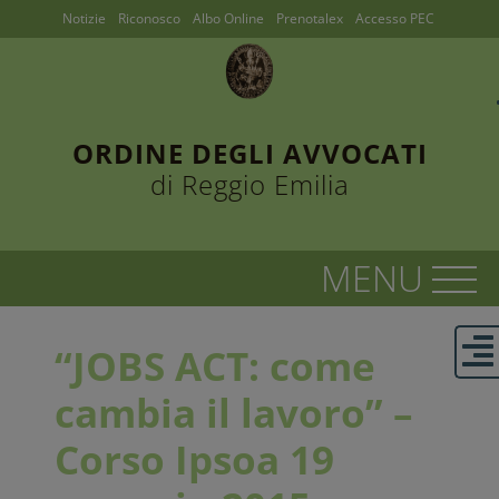
Notizie
Riconosco
Albo Online
Prenotalex
Accesso PEC
ORDINE DEGLI AVVOCATI
di Reggio Emilia
“JOBS ACT: come
cambia il lavoro” –
Corso Ipsoa 19