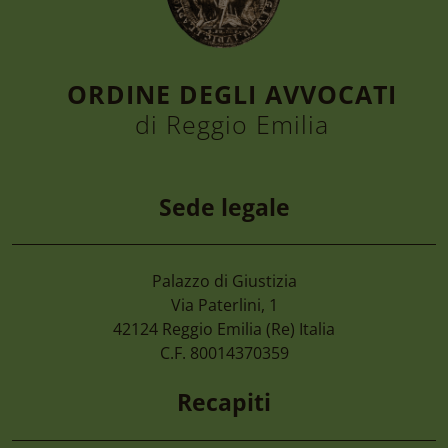
ORDINE DEGLI AVVOCATI
di Reggio Emilia
Sede legale
Palazzo di Giustizia
4 Agosto 2026
Via Paterlini, 1
Cimone 2027 59° Campionato Nazionale 
42124
Reggio Emilia
(Re) Italia
Magistrati
C.F. 80014370359
Recapiti