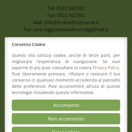
Tel: 0522 922392
Fax: 0522 922392
Mail:
info@ordineforense.re.it
Pec:
ord.reggioemilia@cert.legalmail.it
L’Ordine
Consenso Cookie
Questo sito utilizza cookie, anche di terze parti, per
migliorare l'esperienza di navigazione. Se vuoi
Composizione del Consiglio
saperne di più puoi consultare la nostra
Privacy Policy
.
Commissioni
Puoi liberamente prestare, rifiutare o revocare il tuo
Comitato pari opportunità
consenso in qualsiasi momento accedendo al pannello
delle preferenze. Puoi acconsentire all'uso di queste
Osservatori
tecnologie chiudendo questa informativa.
Richiesta pareri di congruità
Verbali del Consiglio
Acconsento
Non acconsento
Aree