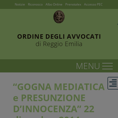
Notizie
Riconosco
Albo Online
Prenotalex
Accesso PEC
ORDINE DEGLI AVVOCATI
di Reggio Emilia
“GOGNA MEDIATICA
e PRESUNZIONE
D’INNOCENZA” 22