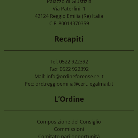
Palazzo di Giustizia
7 Agosto 2026
Via Paterlini, 1
Camera Di Commercio Emilia – Cancellaz
42124
Reggio Emilia
(Re) Italia
Di Imprese Non Più Operative
C.F. 80014370359
Recapiti
Tel: 0522 922392
Fax: 0522 922392
Mail:
info@ordineforense.re.it
Pec:
ord.reggioemilia@cert.legalmail.it
L’Ordine
Composizione del Consiglio
Commissioni
Comitato pari opportunità