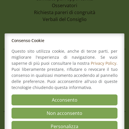
Osservatori
Richiesta pareri di congruità
Verbali del Consiglio
Aree
Consenso Cookie
Questo sito utilizza cookie, anche di terze parti, per
migliorare l'esperienza di navigazione. Se vuoi
Il Consiglio
saperne di più puoi consultare la nostra
Privacy Policy
.
Consultazione Albo
Puoi liberamente prestare, rifiutare o revocare il tuo
7 Agosto 2026
Formazione
consenso in qualsiasi momento accedendo al pannello
Avviso Pubblico Per La Formazione Di U
Comitato pari opportunità
delle preferenze. Puoi acconsentire all'uso di queste
Avvocati Esterni Finalizzato Ad Eventua
Mediazione
tecnologie chiudendo questa informativa.
Incarichi Di Patrocinio Legale A Favore 
Organismo di composizione della crisi
Romagna
Acconsento
Non acconsento
Mappa del sito
Contatti
Meccanismo di Feedback
Personalizza