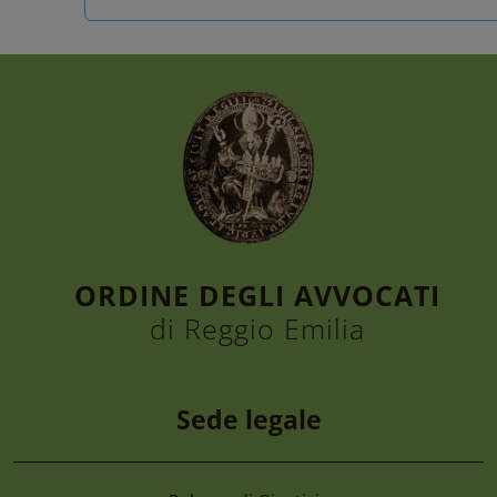
ORDINE DEGLI AVVOCATI
di Reggio Emilia
Sede legale