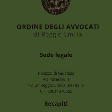
ORDINE DEGLI AVVOCATI
di Reggio Emilia
Sede legale
Palazzo di Giustizia
7 Agosto 2026
Via Paterlini, 1
Camera Di Commercio Emilia – Cancellaz
42124
Reggio Emilia
(Re) Italia
Di Imprese Non Più Operative
C.F. 80014370359
Recapiti