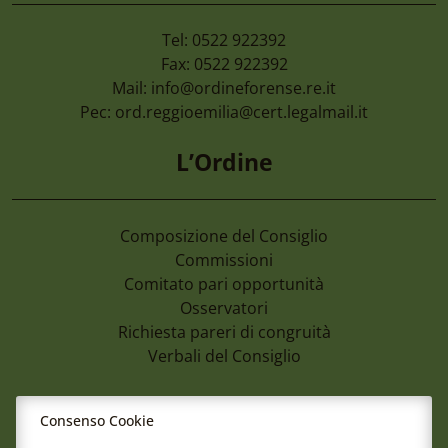
Tel: 0522 922392
Fax: 0522 922392
Mail:
info@ordineforense.re.it
Pec:
ord.reggioemilia@cert.legalmail.it
L’Ordine
Composizione del Consiglio
Commissioni
Comitato pari opportunità
Osservatori
Richiesta pareri di congruità
Verbali del Consiglio
Aree
Consenso Cookie