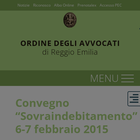
Notizie
Riconosco
Albo Online
Prenotalex
Accesso PEC
ORDINE DEGLI AVVOCATI
di Reggio Emilia
Convegno
“Sovraindebitamento”
6-7 febbraio 2015