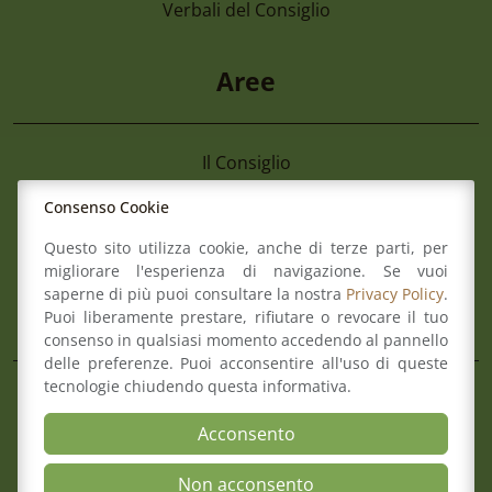
Verbali del Consiglio
Aree
Il Consiglio
Consultazione Albo
Consenso Cookie
Formazione
Comitato pari opportunità
Questo sito utilizza cookie, anche di terze parti, per
Mediazione
migliorare l'esperienza di navigazione. Se vuoi
Organismo di composizione della crisi
saperne di più puoi consultare la nostra
Privacy Policy
.
Puoi liberamente prestare, rifiutare o revocare il tuo
consenso in qualsiasi momento accedendo al pannello
delle preferenze. Puoi acconsentire all'uso di queste
Mappa del sito
Contatti
tecnologie chiudendo questa informativa.
Meccanismo di Feedback
Acconsento
Dichiarazione di Accessibilità
Privacy Policy & Cookie
Non acconsento