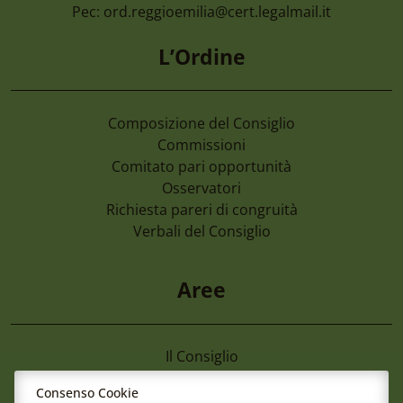
Pec:
ord.reggioemilia@cert.legalmail.it
L’Ordine
Composizione del Consiglio
Commissioni
Comitato pari opportunità
Osservatori
Richiesta pareri di congruità
Verbali del Consiglio
Aree
Il Consiglio
Consultazione Albo
Consenso Cookie
Formazione