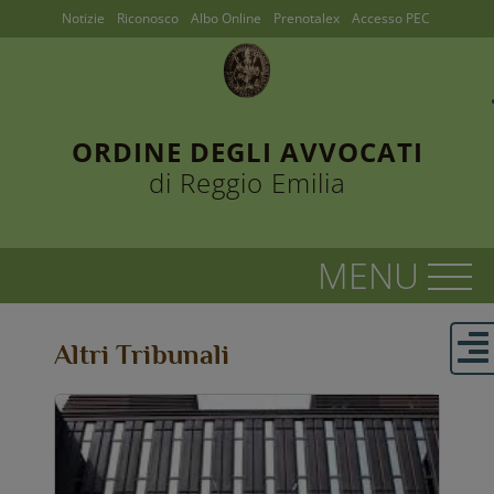
Notizie
Riconosco
Albo Online
Prenotalex
Accesso PEC
ORDINE DEGLI AVVOCATI
di Reggio Emilia
Altri Tribunali