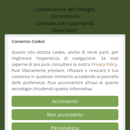
Composizione del Consiglio
Commissioni
Comitato pari opportunità
Osservatori
Richiesta pareri di congruità
Consenso Cookie
Verbali del Consiglio
Questo sito utilizza cookie, anche di terze parti, per
migliorare l'esperienza di navigazione. Se vuoi
Aree
saperne di più puoi consultare la nostra
Privacy Policy
.
Puoi liberamente prestare, rifiutare o revocare il tuo
consenso in qualsiasi momento accedendo al pannello
delle preferenze. Puoi acconsentire all'uso di queste
Il Consiglio
tecnologie chiudendo questa informativa.
Consultazione Albo
7 Agosto 2026
Formazione
Acconsento
Avviso Pubblico Per La Formazione Di U
Comitato pari opportunità
Avvocati Esterni Finalizzato Ad Eventua
Mediazione
Non acconsento
Incarichi Di Patrocinio Legale A Favore 
Organismo di composizione della crisi
Romagna
Personalizza