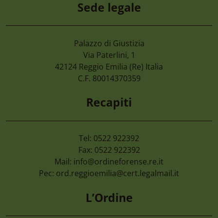
Sede legale
Palazzo di Giustizia
7 Agosto 2026
Via Paterlini, 1
Camera Di Commercio Emilia – Cancellaz
42124
Reggio Emilia
(Re) Italia
Di Imprese Non Più Operative
C.F. 80014370359
Recapiti
Tel: 0522 922392
Fax: 0522 922392
Mail:
info@ordineforense.re.it
Pec:
ord.reggioemilia@cert.legalmail.it
L’Ordine