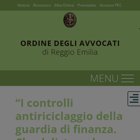
Notizie
Riconosco
Albo Online
Prenotalex
Accesso PEC
ORDINE DEGLI AVVOCATI
di Reggio Emilia
“I controlli
antiriciclaggio della
guardia di finanza.