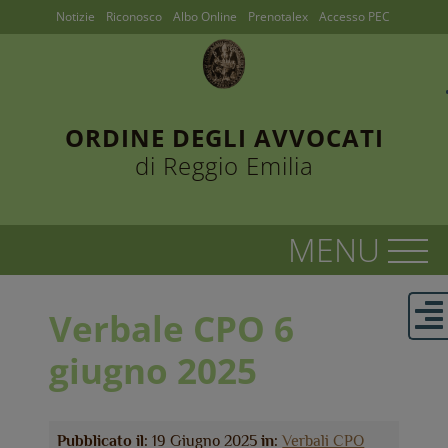
Notizie
Riconosco
Albo Online
Prenotalex
Accesso PEC
ORDINE DEGLI AVVOCATI
di Reggio Emilia
Verbale CPO 6
giugno 2025
Pubblicato il:
19 Giugno 2025
in:
Verbali CPO