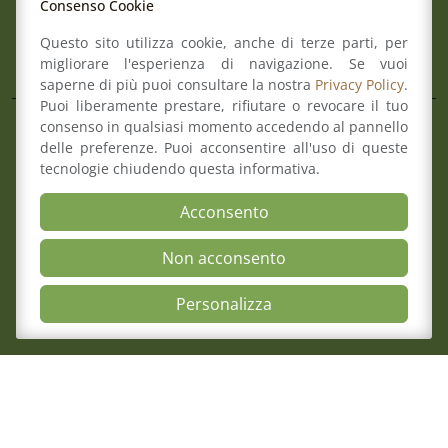
Consenso Cookie
Pec:
ord.reggioemilia@cert.legalmail.it
Questo sito utilizza cookie, anche di terze parti, per
L’Ordine
migliorare l'esperienza di navigazione. Se vuoi
saperne di più puoi consultare la nostra
Privacy Policy
.
Puoi liberamente prestare, rifiutare o revocare il tuo
consenso in qualsiasi momento accedendo al pannello
Composizione del Consiglio
delle preferenze. Puoi acconsentire all'uso di queste
Commissioni
tecnologie chiudendo questa informativa.
Comitato pari opportunità
Osservatori
Acconsento
Richiesta pareri di congruità
Verbali del Consiglio
Non acconsento
Open Accessibili
Personalizza
Aree
Il Consiglio
Consultazione Albo
7 Agosto 2026
Formazione