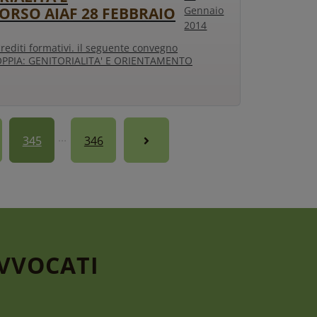
ORSO AIAF 28 FEBBRAIO
Gennaio
2014
crediti formativi. il seguente convegno
 COPPIA: GENITORIALITA' E ORIENTAMENTO
345
346
AVVOCATI