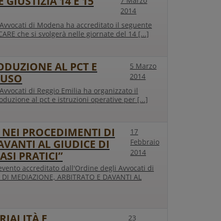
GIUSTIZIA 14 E 15
7 Marzo
2014
i Avvocati di Modena ha accreditato il seguente
E che si svolgerà nelle giornate del 14 [...]
RODUZIONE AL PCT E
5 Marzo
’USO
2014
Avvocati di Reggio Emilia ha organizzato il
uzione al pct e istruzioni operative per [...]
NEI PROCEDIMENTI DI
17
VANTI AL GIUDICE DI
Febbraio
2014
ASI PRATICI”
ento accreditato dall'Ordine degli Avvocati di
DI MEDIAZIONE, ARBITRATO E DAVANTI AL
RIALITÀ E
23