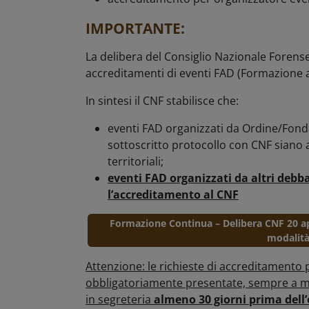
IMPORTANTE:
La delibera del Consiglio Nazionale Forens
accreditamenti di eventi FAD (Formazione 
In sintesi il CNF stabilisce che:
eventi FAD organizzati da Ordine/Fond
sottoscritto protocollo con CNF siano ac
territoriali;
eventi FAD organizzati da altri deb
l’accreditamento al CNF
Formazione Continua – Delibera CNF 20 apr
modalità
A
ttenzione: le richieste di accreditamento
obbligatoriamente presentate, sempre a me
in segreteria
almeno 30 giorni prima dell