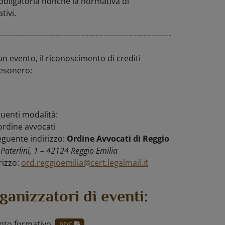
 obbligatoria nonché la normativa di
tivi.
n evento, il riconoscimento di crediti
’esonero:
uenti modalità:
ordine avvocati
eguente indirizzo:
Ordine Avvocati di Reggio
 Paterlini, 1 – 42124 Reggio Emilia
rizzo:
ord.reggioemilia@cert.legalmail.it
ganizzatori di eventi:
ento formativo
PDF