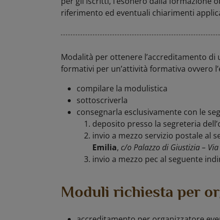
per gli iscritti, l’esonero dalla formazione
riferimento ed eventuali chiarimenti applica
Modalità per ottenere l’accreditamento di u
formativi per un’attività formativa ovvero l
compilare la modulistica
sottoscriverla
consegnarla esclusivamente con le seg
deposito presso la segreteria dell’
invio a mezzo servizio postale al s
Emilia
,
c/o Palazzo di Giustizia – Via
invio a mezzo pec al seguente indi
Moduli richiesta per or
accreditamento per organizzatore ev