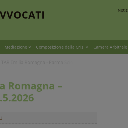
Notiz
AVVOCATI
Mediazione
Composizione della Crisi
Camera Arbitrale
- TAR Emilia Romagna - Parma Sciopero 29.5.2026
ia Romagna –
.5.2026
i