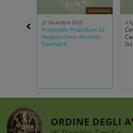
IN EVIDENZA
21 Dicembre 2023
4 A
Protocollo Procedure Di
Ci
Negoziazione Assistita
Ca
Familiare
Sci
ORDINE DEGLI 
di Reggio Emilia