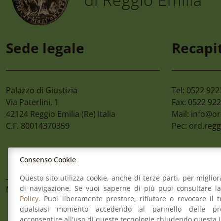
30 Luglio 2026
30 
Prefettura Reggio Emilia
Nuo
Sede legale
Recapit
– Ufficio Legalizzazione –
Da
Nuove Modalità
Ro
Operative Per Utenza
Tramite Piattaforma
Palazzo di Giustizia
Tel: 0522 92
Zero Coda
Via Paterlini, 1
Fax: 0522 92
42124
Reggio Emilia
(Re) Italia
Mail:
info@or
C.F. 80014370359
Pec:
ord.regg
Consenso Cookie
Questo sito utilizza cookie, anche di terze parti, per miglior
di navigazione. Se vuoi saperne di più puoi consultare l
Mappa del sito
Contatti
Meccanismo di Feed
Policy
. Puoi liberamente prestare, rifiutare o revocare il 
qualsiasi momento accedendo al pannello delle pre
acconsentire all'uso di queste tecnologie chiudendo questa 