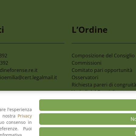
Luglio 2026
30 Luglio 2026
vi Percorsi Finanziati
Corso Di Aggiorname
i
L’Ordine
lla Regione Emilia
E Perfezionamento In
magna
Diritto Penale Minoril
2392
Composizione del Consiglio
2392
Commissioni
dineforense.re.it
Comitato pari opportunità
ioemilia@cert.legalmail.it
Osservatori
Richiesta pareri di congruit
Verbali del Consiglio
are l'esperienza
a nostra
Privacy
back
Dichiarazione di Accessibilità
Privacy Polic
N
tuo consenso in
ferenze. Puoi
informativa.