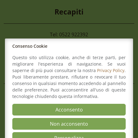
Recapiti
Tel: 0522 922392
Fax: 0522 922392
Consenso Cookie
Mail:
info@ordineforense.re.it
Pec:
ord.reggioemilia@cert.legalmail.it
Questo sito utilizza cookie, anche di terze parti, per
migliorare l'esperienza di navigazione. Se vuoi
L’Ordine
saperne di più puoi consultare la nostra
Privacy Policy
.
Puoi liberamente prestare, rifiutare o revocare il tuo
consenso in qualsiasi momento accedendo al pannello
delle preferenze. Puoi acconsentire all'uso di queste
Composizione del Consiglio
tecnologie chiudendo questa informativa.
Commissioni
Comitato pari opportunità
Acconsento
Osservatori
Non acconsento
Richiesta pareri di congruità
Verbali del Consiglio