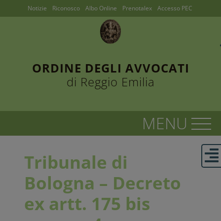
Notizie
Riconosco
Albo Online
Prenotalex
Accesso PEC
ORDINE DEGLI AVVOCATI
di Reggio Emilia
Tribunale di
Bologna – Decreto
ex artt. 175 bis