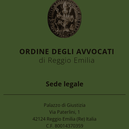
ORDINE DEGLI AVVOCATI
di Reggio Emilia
Sede legale
Palazzo di Giustizia
7 Agosto 2026
Via Paterlini, 1
Camera Di Commercio Emilia – Cancellaz
42124
Reggio Emilia
(Re) Italia
Di Imprese Non Più Operative
C.F. 80014370359