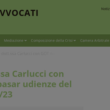
Notiz
AVVOCATI
Mediazione
Composizione della Crisi
Camera Arbitrale
e dott.ssa Carlucci con GOT dott.ssa Kumbasar udienze del 
ssa Carlucci con
asar udienze del
/23