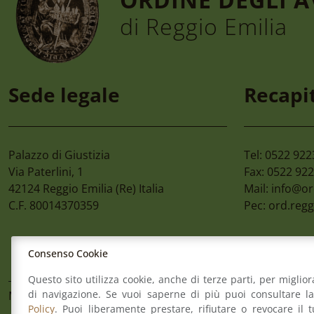
di Reggio Emilia
6 Agosto 2026
4 A
Convegno “la Tutela
Ci
Sede legale
Recapit
Dell’ambiente,
Ca
Dall’habitat
Sci
All’ecosistema Nel D.lgs.
81/2026. Le Nuove
Palazzo di Giustizia
Tel: 0522 92
Opportunità Per Le
Via Paterlini, 1
Fax: 0522 92
Imprese E Gli Enti
42124
Reggio Emilia
(Re) Italia
Mail:
info@or
Pubblici” Giovedì 24
C.F. 80014370359
Pec:
ord.regg
Settembre 2026
Consenso Cookie
Questo sito utilizza cookie, anche di terze parti, per miglior
di navigazione. Se vuoi saperne di più puoi consultare l
Mappa del sito
Contatti
Meccanismo di Feed
Policy
. Puoi liberamente prestare, rifiutare o revocare il 