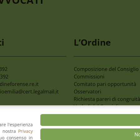
gosto 2026
30 Luglio 2026
mone 2027 59°
C.c. Reggio Calabria –
i
L’Ordine
mpionato Nazionale
Organizzazione Giorn
 Avvocati E Magistrati
Colloqui Tra Difensori
Assistiti
2392
Composizione del Consiglio
2392
Commissioni
dineforense.re.it
Comitato pari opportunità
ioemilia@cert.legalmail.it
Osservatori
Richiesta pareri di congruit
Verbali del Consiglio
are l'esperienza
a nostra
Privacy
back
Dichiarazione di Accessibilità
Privacy Polic
N
tuo consenso in