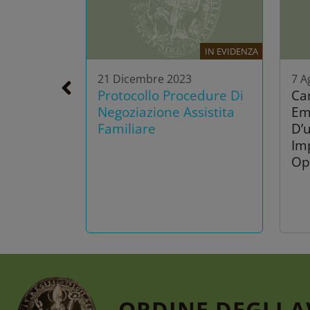
IN EVIDENZA
21 Dicembre 2023
7 A
Protocollo Procedure Di
Ca
Negoziazione Assistita
Em
Familiare
D’u
Im
Op
ORDINE DEGLI 