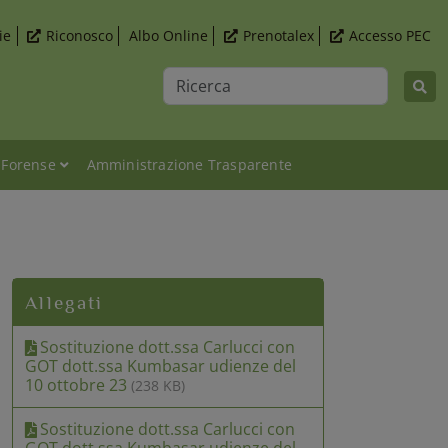
ie
Riconosco
Albo Online
Prenotalex
Accesso PEC
Ricerca
 Forense
Amministrazione Trasparente
20/09/2023 e 10/10/23
Allegati
Sostituzione dott.ssa Carlucci con
GOT dott.ssa Kumbasar udienze del
10 ottobre 23
(238 KB)
Sostituzione dott.ssa Carlucci con