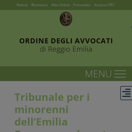
Notizie
Riconosco
Albo Online
Prenotalex
Accesso PEC
ORDINE DEGLI AVVOCATI
di Reggio Emilia
Tribunale per i
minorenni
dell’Emilia