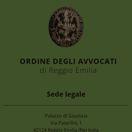
ORDINE DEGLI AVVOCATI
di Reggio Emilia
Sede legale
Palazzo di Giustizia
7 Agosto 2026
Via Paterlini, 1
Camera Di Commercio Emilia – Cancellaz
42124
Reggio Emilia
(Re) Italia