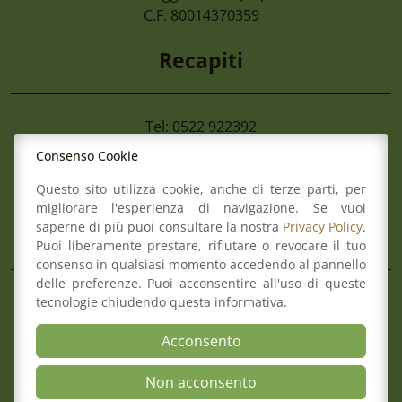
Di Imprese Non Più Operative
C.F. 80014370359
Recapiti
Tel: 0522 922392
Fax: 0522 922392
Consenso Cookie
Mail:
info@ordineforense.re.it
Questo sito utilizza cookie, anche di terze parti, per
Pec:
ord.reggioemilia@cert.legalmail.it
migliorare l'esperienza di navigazione. Se vuoi
saperne di più puoi consultare la nostra
Privacy Policy
.
L’Ordine
Puoi liberamente prestare, rifiutare o revocare il tuo
consenso in qualsiasi momento accedendo al pannello
delle preferenze. Puoi acconsentire all'uso di queste
Composizione del Consiglio
tecnologie chiudendo questa informativa.
Commissioni
Acconsento
Comitato pari opportunità
Osservatori
Non acconsento
Richiesta pareri di congruità