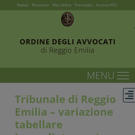
Notizie
Riconosco
Albo Online
Prenotalex
Accesso PEC
ORDINE DEGLI AVVOCATI
di Reggio Emilia
Tribunale di Reggio
Emilia – variazione
tabellare