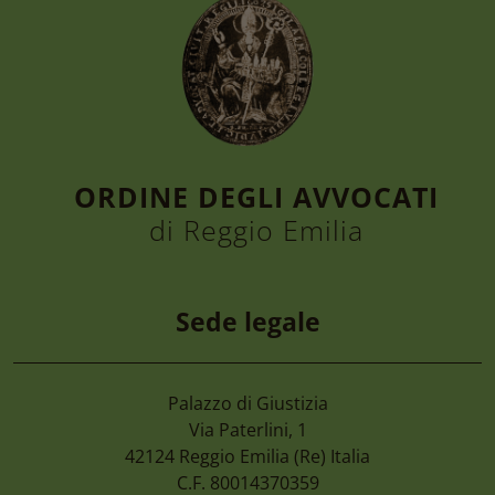
ORDINE DEGLI AVVOCATI
di Reggio Emilia
Sede legale
Palazzo di Giustizia
6 Agosto 2026
Via Paterlini, 1
Convegno “la Tutela Dell’ambiente, Dall
42124
Reggio Emilia
(Re) Italia
Nel D.lgs. 81/2026. Le Nuove Opportuni
C.F. 80014370359