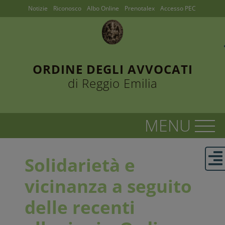
Notizie
Riconosco
Albo Online
Prenotalex
Accesso PEC
ORDINE DEGLI AVVOCATI
di Reggio Emilia
Solidarietà e
vicinanza a seguito
delle recenti