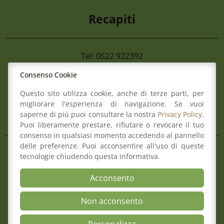
Enti Pubblici” Giovedì 24 Settembre 20
Recapiti
Tel: 0522 922392
Fax: 0522 922392
Consenso Cookie
Mail:
info@ordineforense.re.it
Pec:
ord.reggioemilia@cert.legalmail.it
Questo sito utilizza cookie, anche di terze parti, per
migliorare l'esperienza di navigazione. Se vuoi
L’Ordine
saperne di più puoi consultare la nostra
Privacy Policy
.
Puoi liberamente prestare, rifiutare o revocare il tuo
consenso in qualsiasi momento accedendo al pannello
delle preferenze. Puoi acconsentire all'uso di queste
Composizione del Consiglio
tecnologie chiudendo questa informativa.
Commissioni
Comitato pari opportunità
Acconsento
Osservatori
Non acconsento
Richiesta pareri di congruità
Verbali del Consiglio