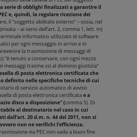
erie di obblighi finalizzati a garantire il
EC e, quindi, la regolare ricezione dei
re, il “soggetto abilitato esterno” – ossia, nel
rivata – ai sensi dell’art. 2, comma 1, lett. m)
 terminale informatico utilizzato di software
matici per ogni messaggio in arrivo e in
revenire la trasmissione di messaggi di
 b) “è tenuto a conservare, con ogni mezzo
i messaggi trasme ssi al dominio giustizia”
asella di posta elettronica certificata che
 definito nelle specifiche tecniche di cui
dotarsi di servizio automatico di avviso
ella di posta elettronica certificata
e a
pazio disco a disposizione” (
comma 5). Di
tabile al destinatario nel caso in cui
i dall’art. 20 d.m. n. 44 del 2011, non si
vvero non ne verifichi l’efficienza.
trasmissione via PEC non vada a buon fine