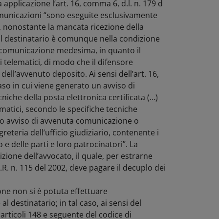
 applicazione l’art. 16, comma 6, d.l. n. 179 d
comunicazioni “sono eseguite esclusivamente
o, nonostante la mancata ricezione della
il destinatario è comunque nella condizione
a comunicazione medesima, in quanto il
i telematici, di modo che il difensore
ell’avvenuto deposito. Ai sensi dell’art. 16,
caso in cui viene generato un avviso di
iche della posta elettronica certificata (…)
ematici, secondo le specifiche tecniche
sito avviso di avvenuta comunicazione o
greteria dell’ufficio giudiziario, contenente i
 e delle parti e loro patrocinatori”. La
izione dell’avvocato, il quale, per estrarne
P.R. n. 115 del 2002, deve pagare il decuplo dei
zione non si è potuta effettuare
 destinatario; in tal caso, ai sensi del
 articoli 148 e seguente del codice di