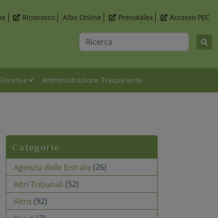
ie
Riconosco
Albo Online
Prenotalex
Accesso PEC
Ricerca
 Forense
Amministrazione Trasparente
le dell’avvocato
Categorie
(26)
Agenzia delle Entrate
(52)
Altri Tribunali
(92)
Altro