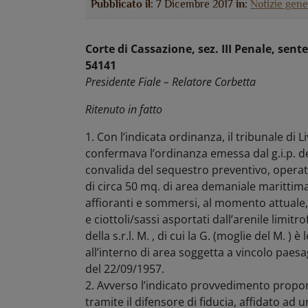
Pubblicato il:
7 Dicembre 2017
in:
Notizie gene
Corte di Cassazione, sez. III Penale, sen
54141
Presidente Fiale – Relatore Corbetta
Ritenuto in fatto
1. Con l’indicata ordinanza, il tribunale di 
confermava l’ordinanza emessa dal g.i.p. de
convalida del sequestro preventivo, operato
di circa 50 mq. di area demaniale marittim
affioranti e sommersi, al momento attuale, 
e ciottoli/sassi asportati dall’arenile limitro
della s.r.l. M. , di cui la G. (moglie del M. )
all’interno di area soggetta a vincolo paes
del 22/09/1957.
2. Avverso l’indicato provvedimento propon
tramite il difensore di fiducia, affidato ad 