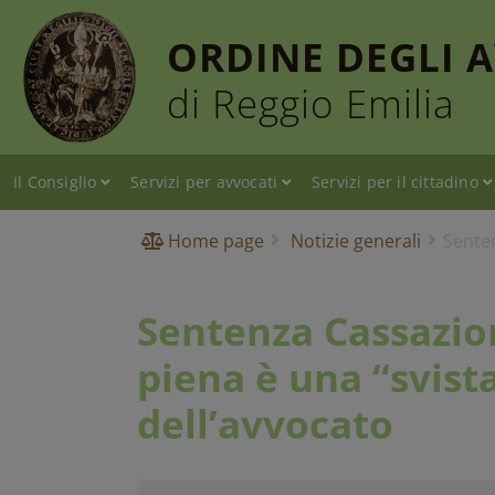
ORDINE DEGLI 
di Reggio Emilia
Il Consiglio
Servizi per avvocati
Servizi per il cittadino
Home page
Notizie generali
Senten
Sentenza Cassazion
piena è una “svist
dell’avvocato