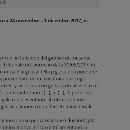
rali
tenza 24 novembre – 1 dicembre 2017, n.
Livorno, in funzione del giudice del riesame,
l tribunale di Livorno in data 31/05/2017, di
 in via d’urgenza della p.g., su una porzione
a, precedentemente costituita da scogli
invece, lastricata con gettata di calcestruzzo
fo, antistante l’hotel (…), in (…), di proprietà
 è legale rappresentante, il tutto ricadente
aggis tico, imposto con decreto ministeriale
gono ricorso per cassazione i due indagati,
un unico motivo. I ricorrenti lamentano la