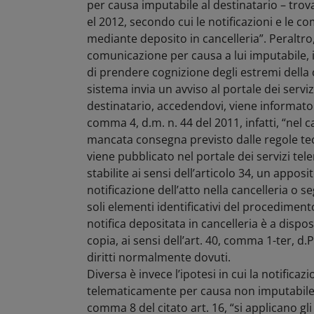
per causa imputabile al destinatario – trova
el 2012, secondo cui le notificazioni e le 
mediante deposito in cancelleria”. Peraltr
comunicazione per causa a lui imputabile, 
di prendere cognizione degli estremi dell
sistema invia un avviso al portale dei serviz
destinatario, accedendovi, viene informato d
comma 4, d.m. n. 44 del 2011, infatti, “nel 
mancata consegna previsto dalle regole tecn
viene pubblicato nel portale dei servizi tel
stabilite ai sensi dell’articolo 34, un appo
notificazione dell’atto nella cancelleria o se
soli elementi identificativi del procedimento
notifica depositata in cancelleria è a dispos
copia, ai sensi dell’art. 40, comma 1-ter, d.
diritti normalmente dovuti.
Diversa è invece l’ipotesi in cui la notifica
telematicamente per causa non imputabile al
comma 8 del citato art. 16, “si applicano gli