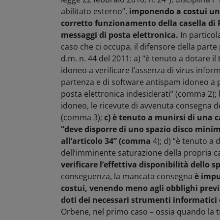
abilitato esterno”,
imponendo a costui una s
corretto funzionamento della casella di P
messaggi di posta elettronica.
In particola
caso che ci occupa, il difensore della parte p
d.m. n. 44 del 2011: a) “è tenuto a dotare il
idoneo a verificare l’assenza di virus infor
partenza e di software antispam idoneo a p
posta elettronica indesiderati” (comma 2);
idoneo, le ricevute di avvenuta consegna de
(comma 3);
c) è tenuto a munirsi di una c
“deve disporre di uno spazio disco minimo
all’articolo 34” (comma
4); d) “è tenuto a 
dell’imminente saturazione della propria cas
verificare l’effettiva disponibilità dello s
conseguenza, la mancata consegna
è impu
costui, venendo meno agli obblighi previst
doti dei necessari strumenti informatici o
Orbene, nel primo caso – ossia quando la 