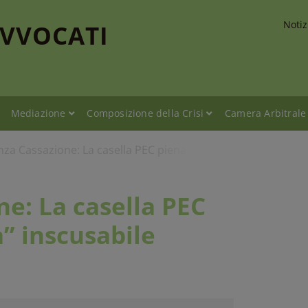
Notiz
AVVOCATI
Mediazione
Composizione della Crisi
Camera Arbitrale
za Cassazione: La casella PEC piena è una “svista” inscusabi
e: La casella PEC
a” inscusabile