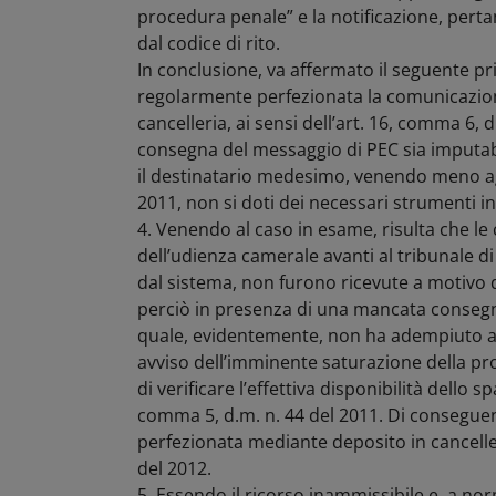
procedura penale” e la notificazione, perta
dal codice di rito.
In conclusione, va affermato il seguente prin
regolarmente perfezionata la comunicazion
cancelleria, ai sensi dell’art. 16, comma 6, d
consegna del messaggio di PEC sia imputabil
il destinatario medesimo, venendo meno agli 
2011, non si doti dei necessari strumenti inf
4. Venendo al caso in esame, risulta che le 
dell’udienza camerale avanti al tribunale d
dal sistema, non furono ricevute a motivo de
perciò in presenza di una mancata consegna
quale, evidentemente, non ha adempiuto all
avviso dell’imminente saturazione della prop
di verificare l’effettiva disponibilità dello sp
comma 5, d.m. n. 44 del 2011. Di consegue
perfezionata mediante deposito in cancelleri
del 2012.
5. Essendo il ricorso inammissibile e, a nor