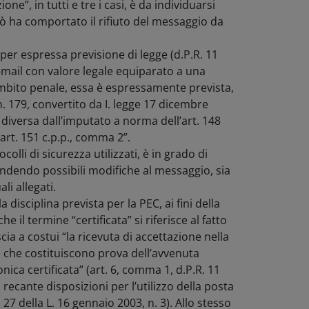
e”, in tutti e tre i casi, è da individuarsi
ciò ha comportato il rifiuto del messaggio da
per espressa previsione di legge (d.P.R. 11
e-mail con valore legale equiparato a una
mbito penale, essa è espressamente prevista,
n. 179, convertito da I. legge 17 dicembre
a diversa dall’imputato a norma dell’art. 148
 art. 151 c.p.p., comma 2”.
ocolli di sicurezza utilizzati, è in grado di
endendo possibili modifiche al messaggio, sia
i allegati.
disciplina prevista per la PEC, ai fini della
 il termine “certificata” si riferisce al fatto
scia a costui “la ricevuta di accettazione nella
ne che costituiscono prova dell’avvenuta
ica certificata” (art. 6, comma 1, d.P.R. 11
recante disposizioni per l’utilizzo della posta
 27 della L. 16 gennaio 2003, n. 3). Allo stesso