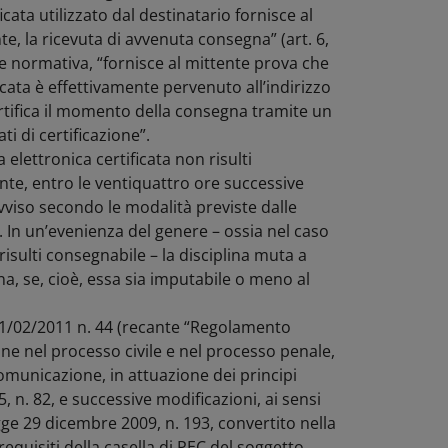
icata utilizzato dal destinatario fornisce al
nte, la ricevuta di avvenuta consegna” (art. 6,
e normativa, “fornisce al mittente prova che
icata è effettivamente pervenuto all’indirizzo
ertifica il momento della consegna tramite un
ti di certificazione”.
 elettronica certificata non risulti
nte, entro le ventiquattro ore successive
vviso secondo le modalità previste dalle
8). In un’evenienza del genere – ossia nel caso
risulti consegnabile – la disciplina muta a
, se, cioè, essa sia imputabile o meno al
. 21/02/2011 n. 44 (recante “Regolamento
ne nel processo civile e nel processo penale,
comunicazione, in attuazione dei principi
, n. 82, e successive modificazioni, ai sensi
egge 29 dicembre 2009, n. 193, convertito nella
“requisiti della casella di PEC del soggetto