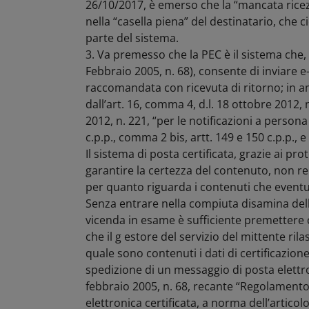
26/10/2017, è emerso che la “mancata ricezion
nella “casella piena” del destinatario, che 
parte del sistema.
3. Va premesso che la PEC è il sistema che, 
Febbraio 2005, n. 68), consente di inviare 
raccomandata con ricevuta di ritorno; in a
dall’art. 16, comma 4, d.l. 18 ottobre 2012, 
2012, n. 221, “per le notificazioni a person
c.p.p., comma 2 bis, artt. 149 e 150 c.p.p., e
Il sistema di posta certificata, grazie ai prot
garantire la certezza del contenuto, non r
per quanto riguarda i contenuti che eventual
Senza entrare nella compiuta disamina della 
vicenda in esame è sufficiente premettere che
che il g estore del servizio del mittente rila
quale sono contenuti i dati di certificazio
spedizione di un messaggio di posta elettron
febbraio 2005, n. 68, recante “Regolamento 
elettronica certificata, a norma dell’articolo