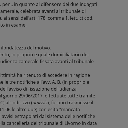
. pen., in quanto al difensore dei due indagati
amerale, celebrata avanti al tribunale di
 ai sensi dell’art. 178, comma 1, lett. c) cod.
nto in esame.
 infondatezza del motivo.
ento, in proprio e quale domiciliatario dei
ll’udienza camerale fissata avanti al tribunale
egittimità ha ritenuto di accedere in ragione
le tre notifiche all’avv. A. B. (in proprio e
dell’avviso di fissazione dell’udienza
il giorno 29/06/2017, effettuate tutte tramite
) all’indirizzo (
omissis
), furono trasmesse il
11.06 le altre due) con esito “mancata
 avvisi estrapolati dal sistema delle notifiche
lla cancelleria del tribunale di Livorno in data