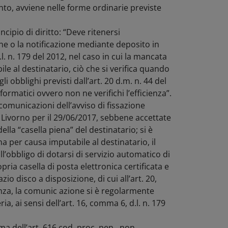
nto, avviene nelle forme ordinarie previste
cipio di diritto: “Deve ritenersi
e o la notificazione mediante deposito in
.l. n. 179 del 2012, nel caso in cui la mancata
e al destinatario, ciò che si verifica quando
obblighi previsti dall’art. 20 d.m. n. 44 del
ormatici ovvero non ne verifichi l’efficienza”.
comunicazioni dell’avviso di fissazione
i Livorno per il 29/06/2017, sebbene accettate
lla “casella piena” del destinatario; si è
 per causa imputabile al destinatario, il
’obbligo di dotarsi di servizio automatico di
ria casella di posta elettronica certificata e
azio disco a disposizione, di cui all’art. 20,
nza, la comunic azione si è regolarmente
a, ai sensi dell’art. 16, comma 6, d.l. n. 179
ma dell’art. 616 cod. proc. pen., non