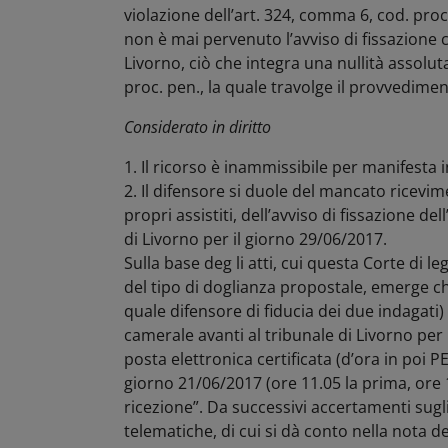
violazione dell’art. 324, comma 6, cod. proc
non è mai pervenuto l’avviso di fissazione c
Livorno, ciò che integra una nullità assoluta,
proc. pen., la quale travolge il provvedime
Considerato in diritto
1. Il ricorso è inammissibile per manifesta
2. Il difensore si duole del mancato ricevim
propri assistiti, dell’avviso di fissazione de
di Livorno per il giorno 29/06/2017.
Sulla base deg li atti, cui questa Corte di l
del tipo di doglianza propostale, emerge che 
quale difensore di fiducia dei due indagati) 
camerale avanti al tribunale di Livorno per 
posta elettronica certificata (d’ora in poi PEC
giorno 21/06/2017 (ore 11.05 la prima, ore 
ricezione”. Da successivi accertamenti sugli
telematiche, di cui si dà conto nella nota de