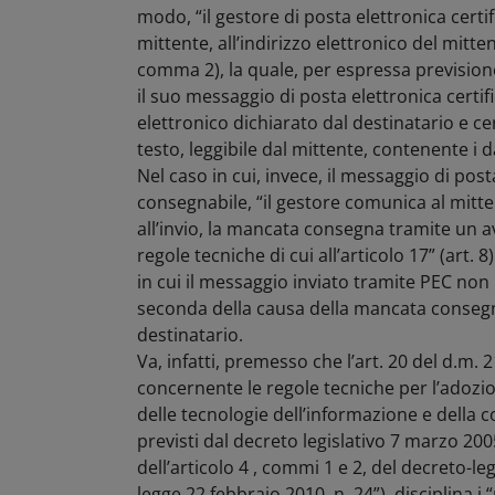
modo, “il gestore di posta elettronica certif
mittente, all’indirizzo elettronico del mitte
comma 2), la quale, per espressa prevision
il suo messaggio di posta elettronica certif
elettronico dichiarato dal destinatario e c
testo, leggibile dal mittente, contenente i da
Nel caso in cui, invece, il messaggio di posta
consegnabile, “il gestore comunica al mitte
all’invio, la mancata consegna tramite un a
regole tecniche di cui all’articolo 17” (art. 
in cui il messaggio inviato tramite PEC non 
seconda della causa della mancata consegna
destinatario.
Va, infatti, premesso che l’art. 20 del d.m
concernente le regole tecniche per l’adozio
delle tecnologie dell’informazione e della 
previsti dal decreto legislativo 7 marzo 2005
dell’articolo 4 , commi 1 e 2, del decreto-l
legge 22 febbraio 2010, n. 24”), disciplina i 