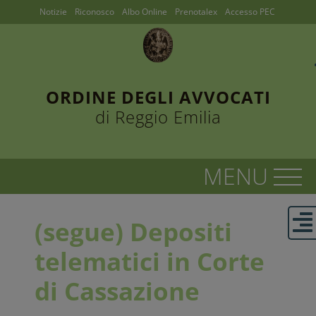
Notizie
Riconosco
Albo Online
Prenotalex
Accesso PEC
ORDINE DEGLI AVVOCATI
di Reggio Emilia
(segue) Depositi
telematici in Corte
di Cassazione