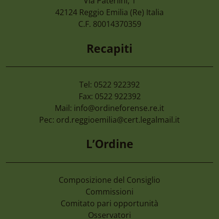
Via Paterlini, 1
Convegno “la Tutela Dell’ambiente, Dall
42124
Reggio Emilia
(Re) Italia
Nel D.lgs. 81/2026. Le Nuove Opportuni
C.F. 80014370359
Enti Pubblici” Giovedì 24 Settembre 20
Recapiti
Tel: 0522 922392
Fax: 0522 922392
Mail:
info@ordineforense.re.it
Pec:
ord.reggioemilia@cert.legalmail.it
L’Ordine
Composizione del Consiglio
Commissioni
Comitato pari opportunità
Osservatori