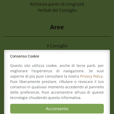
Richiesta pareri di congruità
Verbali del Consiglio
Aree
Il Consiglio
Consultazione Albo
4 Agosto 2026
Consenso Cookie
Formazione
Cimone 2027 59° Campionato Nazionale 
Comitato pari opportunità
Questo sito utilizza cookie, anche di terze parti, per
Magistrati
Mediazione
migliorare l'esperienza di navigazione. Se vuoi
Organismo di composizione della crisi
saperne di più puoi consultare la nostra
Privacy Policy
.
Puoi liberamente prestare, rifiutare o revocare il tuo
consenso in qualsiasi momento accedendo al pannello
delle preferenze. Puoi acconsentire all'uso di queste
Mappa del sito
Contatti
tecnologie chiudendo questa informativa.
Meccanismo di Feedback
Acconsento
Dichiarazione di Accessibilità