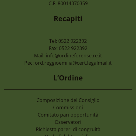
Di Imprese Non Più Operative
C.F. 80014370359
Recapiti
Tel: 0522 922392
Fax: 0522 922392
Mail:
info@ordineforense.re.it
Pec:
ord.reggioemilia@cert.legalmail.it
L’Ordine
Composizione del Consiglio
Commissioni
Comitato pari opportunità
Osservatori
Richiesta pareri di congruità