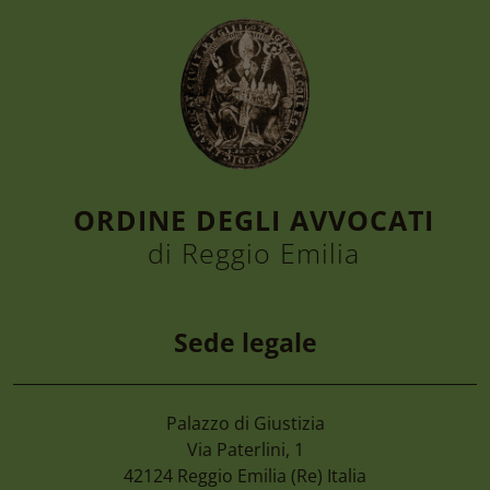
ORDINE DEGLI AVVOCATI
di Reggio Emilia
Sede legale
Palazzo di Giustizia
7 Agosto 2026
Via Paterlini, 1
Camera Di Commercio Emilia – Cancellaz
42124
Reggio Emilia
(Re) Italia