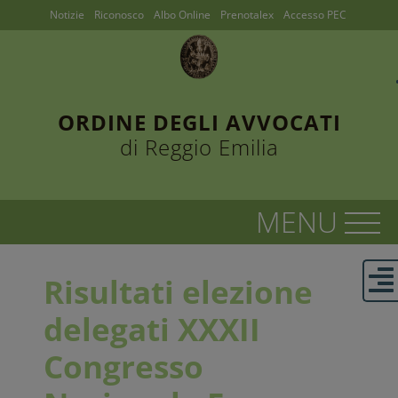
Notizie
Riconosco
Albo Online
Prenotalex
Accesso PEC
ORDINE DEGLI AVVOCATI
di Reggio Emilia
Risultati elezione
delegati XXXII
Congresso