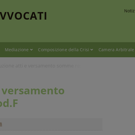
Notiz
AVVOCATI
Mediazione
Composizione della Crisi
Camera Arbitrale
tuzione atti e versamento somme residue mod.F
e versamento
d.F
li