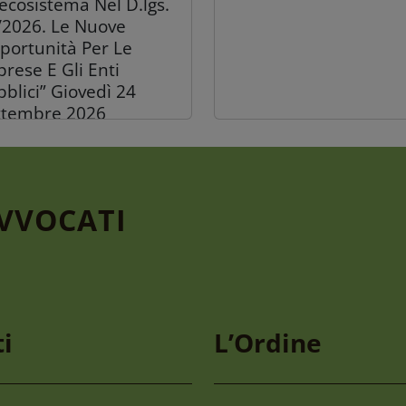
’ecosistema Nel D.lgs.
/2026. Le Nuove
portunità Per Le
rese E Gli Enti
blici” Giovedì 24
ttembre 2026
AVVOCATI
Luglio 2026
30 Luglio 2026
fettura Reggio Emilia
Nuovi Percorsi Finanzi
i
L’Ordine
fficio Legalizzazione –
Dalla Regione Emilia
ove Modalità
Romagna
erative Per Utenza