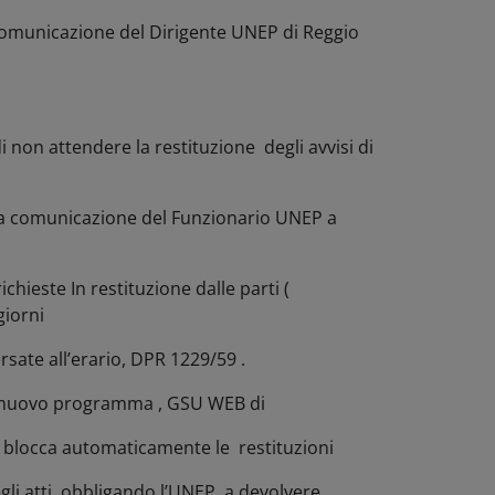
a comunicazione del Dirigente UNEP di Reggio
ia di non attendere la restituzione degli avvisi di
ella comunicazione del Funzionario UNEP a
hieste In restituzione dalle parti (
iorni
sate all’erario, DPR 1229/59 .
un nuovo programma , GSU WEB di
he blocca automaticamente le restituzioni
egli atti obbligando l’UNEP a devolvere