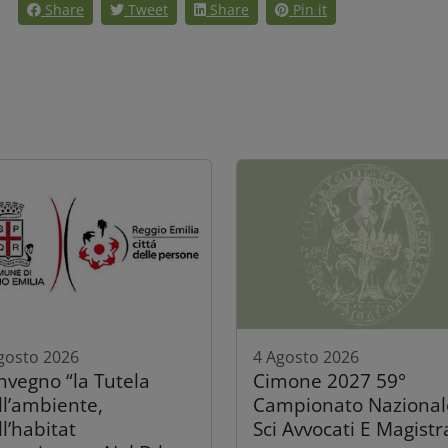
Share
Tweet
Share
Pin it
gosto 2026
4 Agosto 2026
nvegno “la Tutela
Cimone 2027 59°
ll’ambiente,
Campionato Nazional
l’habitat
Sci Avvocati E Magistr