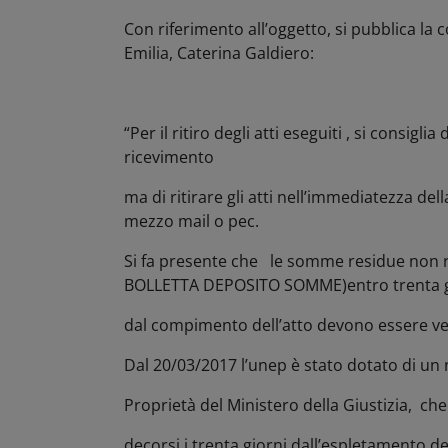
Con riferimento all’oggetto, si pubblica l
Emilia, Caterina Galdiero:
“Per il ritiro degli atti eseguiti , si consigl
ricevimento
ma di ritirare gli atti nell’immediatezza d
mezzo mail o pec.
Si fa presente che le somme residue non ric
BOLLETTA DEPOSITO SOMME)entro trenta g
dal compimento dell’atto devono essere ver
Dal 20/03/2017 l’unep è stato dotato di 
Proprietà del Ministero della Giustizia, c
decorsi i trenta giorni dall’espletamento d