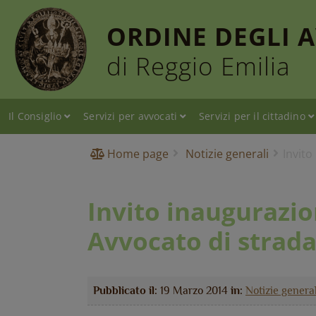
ORDINE DEGLI 
di Reggio Emilia
Il Consiglio
Servizi per avvocati
Servizi per il cittadino
Home page
Notizie generali
Invito
Invito inaugurazi
Avvocato di strad
Pubblicato il:
19 Marzo 2014
in:
Notizie general