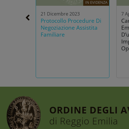
IN EVIDENZA
21 Dicembre 2023
7 A
Protocollo Procedure Di
Ca
Negoziazione Assistita
Em
Familiare
D’u
Im
Op
ORDINE DEGLI 
di Reggio Emilia