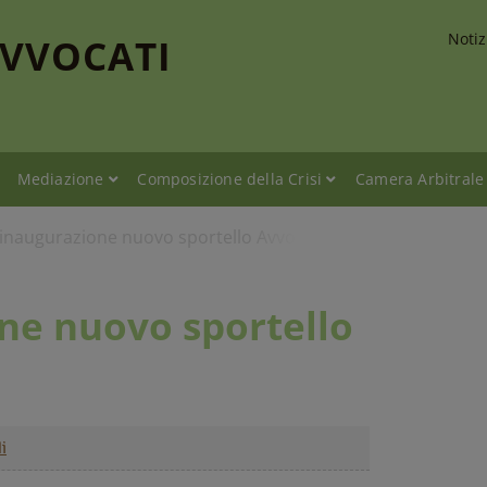
Notiz
AVVOCATI
Mediazione
Composizione della Crisi
Camera Arbitrale
 inaugurazione nuovo sportello Avvocato di strada
one nuovo sportello
a
i