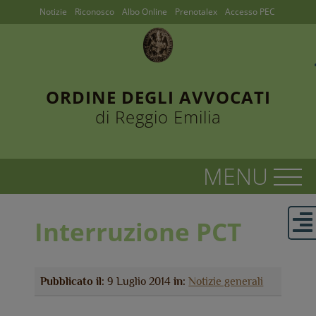
Notizie
Riconosco
Albo Online
Prenotalex
Accesso PEC
ORDINE DEGLI AVVOCATI
di Reggio Emilia
Interruzione PCT
Pubblicato il:
9 Luglio 2014
in:
Notizie generali