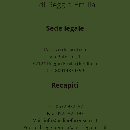
di Reggio Emilia
Sede legale
Palazzo di Giustizia
7 Agosto 2026
Via Paterlini, 1
Camera Di Commercio Emilia – Cancellaz
42124
Reggio Emilia
(Re) Italia
Di Imprese Non Più Operative
C.F. 80014370359
Recapiti
Tel: 0522 922392
Fax: 0522 922392
Mail:
info@ordineforense.re.it
Pec:
ord.reggioemilia@cert.legalmail.it