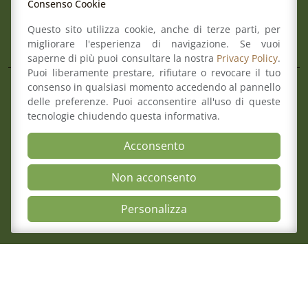
Consenso Cookie
Pec:
ord.reggioemilia@cert.legalmail.it
Questo sito utilizza cookie, anche di terze parti, per
L’Ordine
migliorare l'esperienza di navigazione. Se vuoi
saperne di più puoi consultare la nostra
Privacy Policy
.
Puoi liberamente prestare, rifiutare o revocare il tuo
consenso in qualsiasi momento accedendo al pannello
Composizione del Consiglio
delle preferenze. Puoi acconsentire all'uso di queste
Commissioni
tecnologie chiudendo questa informativa.
Comitato pari opportunità
Osservatori
Acconsento
Richiesta pareri di congruità
Verbali del Consiglio
Non acconsento
Open Accessibili
Personalizza
Aree
Il Consiglio
Consultazione Albo
7 Agosto 2026
Formazione