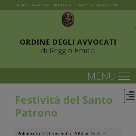
Notizie
Riconosco
Albo Online
Prenotalex
Accesso PEC
ORDINE DEGLI AVVOCATI
di Reggio Emilia
Festività del Santo
Patrono
Pubblicato il:
21 Novembre 2014
in:
Notizie