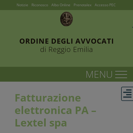
Notizie
Riconosco
Albo Online
Prenotalex
Accesso PEC
ORDINE DEGLI AVVOCATI
di Reggio Emilia
Fatturazione
elettronica PA –
Lextel spa