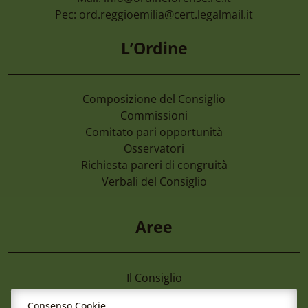
Pec:
ord.reggioemilia@cert.legalmail.it
L’Ordine
Composizione del Consiglio
Commissioni
Comitato pari opportunità
Osservatori
Richiesta pareri di congruità
Verbali del Consiglio
Aree
Il Consiglio
Consultazione Albo
7 Agosto 2026
Consenso Cookie