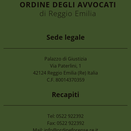
ORDINE DEGLI AVVOCATI
di Reggio Emilia
Sede legale
Palazzo di Giustizia
7 Agosto 2026
Via Paterlini, 1
Camera Di Commercio Emilia – Cancellaz
42124
Reggio Emilia
(Re) Italia
Di Imprese Non Più Operative
C.F. 80014370359
Recapiti
Tel: 0522 922392
Fax: 0522 922392
Mail:
info@ordineforense.re.it