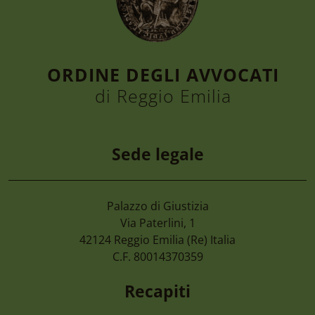
ORDINE DEGLI AVVOCATI
di Reggio Emilia
Sede legale
Palazzo di Giustizia
6 Agosto 2026
Via Paterlini, 1
Convegno “la Tutela Dell’ambiente, Dall
42124
Reggio Emilia
(Re) Italia
Nel D.lgs. 81/2026. Le Nuove Opportuni
C.F. 80014370359
Enti Pubblici” Giovedì 24 Settembre 20
Recapiti