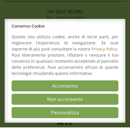
Tel: 0522 922392
Fax: 0522 922392
Mail:
info@ordineforense.re.it
Consenso Cookie
Pec:
ord.reggioemilia@cert.legalmail.it
Questo sito utilizza cookie, anche di terze parti, per
migliorare l'esperienza di navigazione. Se vuoi
L’Ordine
saperne di più puoi consultare la nostra
Privacy Policy
.
Puoi liberamente prestare, rifiutare o revocare il tuo
consenso in qualsiasi momento accedendo al pannello
delle preferenze. Puoi acconsentire all'uso di queste
Composizione del Consiglio
tecnologie chiudendo questa informativa.
Commissioni
Comitato pari opportunità
Acconsento
Osservatori
Richiesta pareri di congruità
Non acconsento
Verbali del Consiglio
Open Accessibili
Personalizza
Aree