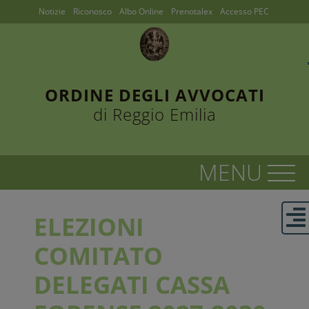
Notizie
Riconosco
Albo Online
Prenotalex
Accesso PEC
ORDINE DEGLI AVVOCATI
di Reggio Emilia
ELEZIONI
COMITATO
DELEGATI CASSA