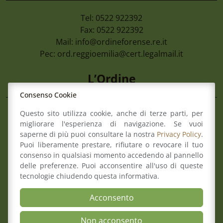
Tel: 0522 922392
Fax: 0522 922392
Mail:
info@ordineforense.re.it
Pec:
ord.reggioemilia@cert.legalmail.it
L’Ordine
Consenso Cookie
Questo sito utilizza cookie, anche di terze parti, per
Composizione del Consiglio
migliorare l'esperienza di navigazione. Se vuoi
Commissioni
saperne di più puoi consultare la nostra
Privacy Policy
.
Comitato pari opportunità
Puoi liberamente prestare, rifiutare o revocare il tuo
Osservatori
consenso in qualsiasi momento accedendo al pannello
Richiesta pareri di congruità
delle preferenze. Puoi acconsentire all'uso di queste
Verbali del Consiglio
tecnologie chiudendo questa informativa.
Acconsento
Aree
Non acconsento