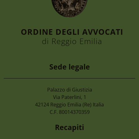
ORDINE DEGLI AVVOCATI
di Reggio Emilia
Sede legale
Palazzo di Giustizia
4 Agosto 2026
Via Paterlini, 1
Cimone 2027 59° Campionato Nazionale 
42124
Reggio Emilia
(Re) Italia
Magistrati
C.F. 80014370359
Recapiti