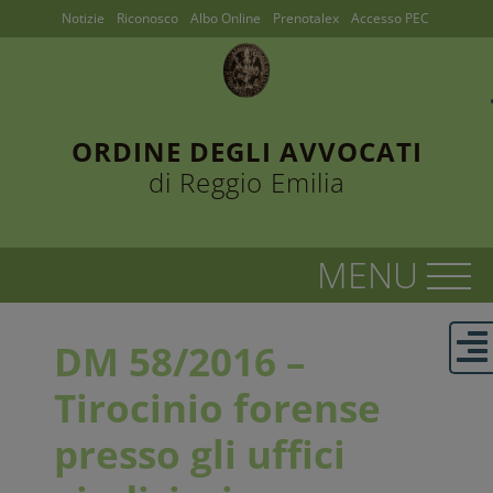
Notizie
Riconosco
Albo Online
Prenotalex
Accesso PEC
ORDINE DEGLI AVVOCATI
di Reggio Emilia
DM 58/2016 –
Tirocinio forense
presso gli uffici