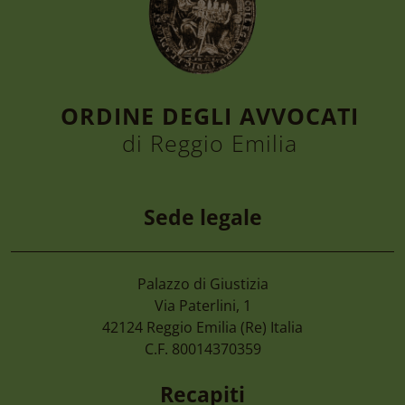
ORDINE DEGLI AVVOCATI
di Reggio Emilia
Sede legale
Palazzo di Giustizia
7 Agosto 2026
Via Paterlini, 1
Camera Di Commercio Emilia – Cancellaz
42124
Reggio Emilia
(Re) Italia
Di Imprese Non Più Operative
C.F. 80014370359
Recapiti