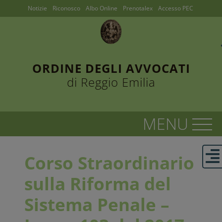
Notizie
Riconosco
Albo Online
Prenotalex
Accesso PEC
ORDINE DEGLI AVVOCATI
di Reggio Emilia
Corso Straordinario
sulla Riforma del
Sistema Penale –