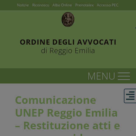
Notizie
Riconosco
Albo Online
Prenotalex
Accesso PEC
ORDINE DEGLI AVVOCATI
di Reggio Emilia
Comunicazione
UNEP Reggio Emilia
– Restituzione atti e