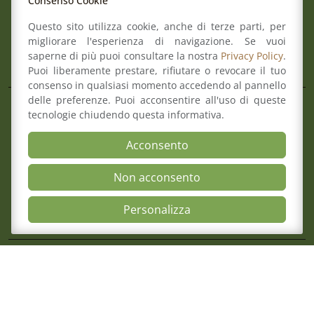
Consenso Cookie
Verbali del Consiglio
Questo sito utilizza cookie, anche di terze parti, per
migliorare l'esperienza di navigazione. Se vuoi
saperne di più puoi consultare la nostra
Privacy Policy
.
Aree
Puoi liberamente prestare, rifiutare o revocare il tuo
consenso in qualsiasi momento accedendo al pannello
delle preferenze. Puoi acconsentire all'uso di queste
Il Consiglio
tecnologie chiudendo questa informativa.
Consultazione Albo
7 Agosto 2026
Acconsento
Formazione
Avviso Pubblico Per La Formazione Di U
Comitato pari opportunità
Avvocati Esterni Finalizzato Ad Eventua
Non acconsento
Mediazione
Incarichi Di Patrocinio Legale A Favore 
Organismo di composizione della crisi
Romagna
Open Accessibili
Personalizza
Mappa del sito
Contatti
Meccanismo di Feedback
Dichiarazione di Accessibilità
Privacy Policy & Cookie