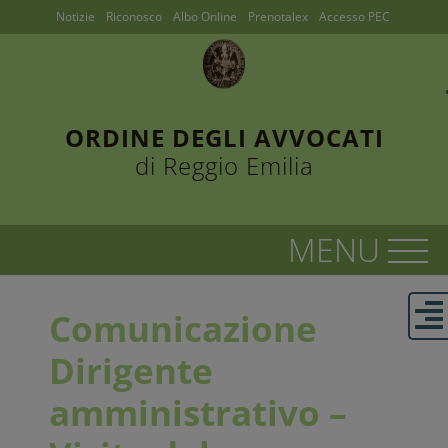
Notizie
Riconosco
Albo Online
Prenotalex
Accesso PEC
ORDINE DEGLI AVVOCATI
di Reggio Emilia
Comunicazione
Dirigente
amministrativo –