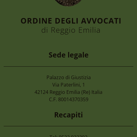
ORDINE DEGLI AVVOCATI
di Reggio Emilia
Sede legale
Palazzo di Giustizia
7 Agosto 2026
Via Paterlini, 1
Assunzioni Nei Comuni Con Con L’avviso
42124
Reggio Emilia
(Re) Italia
Idonei – Candidature Dal 15 Al 30 Sett
C.F. 80014370359
Recapiti