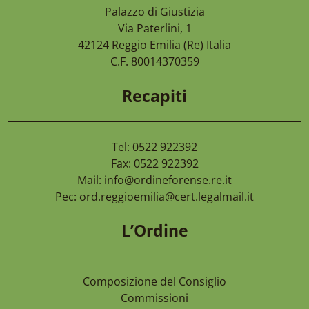
Palazzo di Giustizia
7 Agosto 2026
Via Paterlini, 1
Camera Di Commercio Emilia – Cancellaz
42124
Reggio Emilia
(Re) Italia
Di Imprese Non Più Operative
C.F. 80014370359
Recapiti
Tel: 0522 922392
Fax: 0522 922392
Mail:
info@ordineforense.re.it
Pec:
ord.reggioemilia@cert.legalmail.it
L’Ordine
Composizione del Consiglio
Commissioni