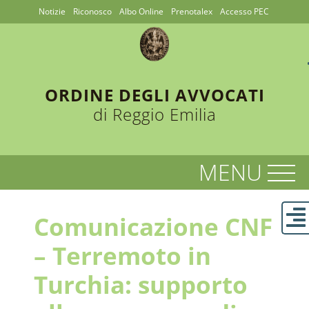
Notizie
Riconosco
Albo Online
Prenotalex
Accesso PEC
ORDINE DEGLI AVVOCATI
di Reggio Emilia
Comunicazione CNF
– Terremoto in
Turchia: supporto