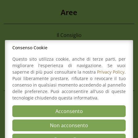
Aree
Il Consiglio
Consultazione Albo
4 Agosto 2026
Consenso Cookie
Formazione
Cimone 2027 59° Campionato Nazionale 
Comitato pari opportunità
Questo sito utilizza cookie, anche di terze parti, per
Magistrati
Mediazione
migliorare l'esperienza di navigazione. Se vuoi
Organismo di composizione della crisi
saperne di più puoi consultare la nostra
Privacy Policy
.
Puoi liberamente prestare, rifiutare o revocare il tuo
consenso in qualsiasi momento accedendo al pannello
delle preferenze. Puoi acconsentire all'uso di queste
Mappa del sito
Contatti
tecnologie chiudendo questa informativa.
Meccanismo di Feedback
Acconsento
Dichiarazione di Accessibilità
Privacy Policy & Cookie
Non acconsento