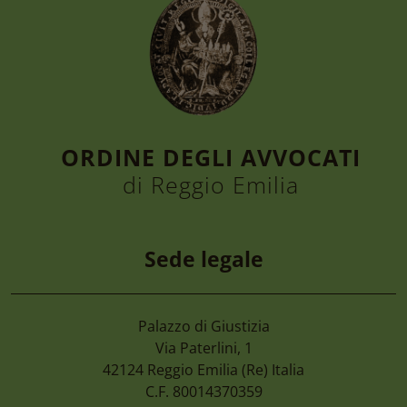
ORDINE DEGLI AVVOCATI
di Reggio Emilia
Sede legale
Palazzo di Giustizia
6 Agosto 2026
Via Paterlini, 1
Convegno “la Tutela Dell’ambiente, Dall
42124
Reggio Emilia
(Re) Italia
Nel D.lgs. 81/2026. Le Nuove Opportuni
C.F. 80014370359