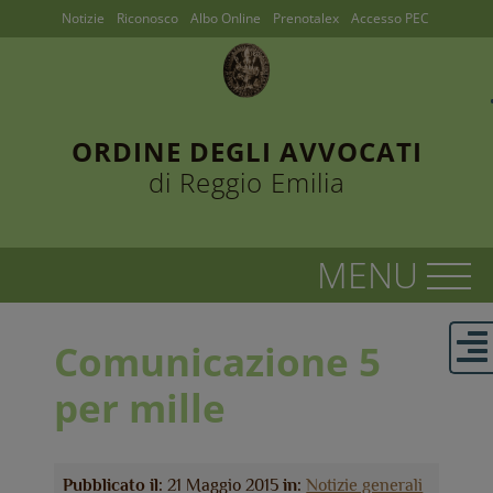
Notizie
Riconosco
Albo Online
Prenotalex
Accesso PEC
ORDINE DEGLI AVVOCATI
di Reggio Emilia
Comunicazione 5
per mille
Pubblicato il:
21 Maggio 2015
in:
Notizie generali