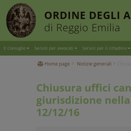
ORDINE DEGLI 
di Reggio Emilia
Il Consiglio
Servizi per avvocati
Servizi per il cittadino
Home page
Notizie generali
Chiusu
Chiusura uffici can
giurisdizione nella
12/12/16