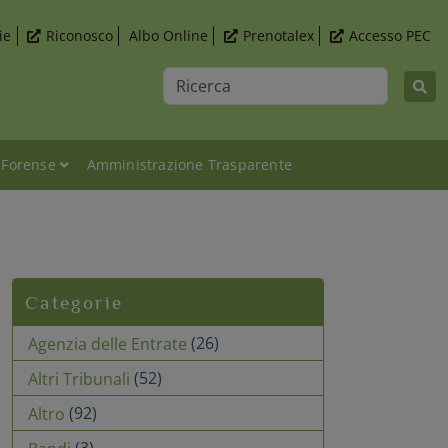
ie
Riconosco
Albo Online
Prenotalex
Accesso PEC
Ricerca
 Forense
Amministrazione Trasparente
del 12/12/16
Categorie
(26)
Agenzia delle Entrate
(52)
Altri Tribunali
(92)
Altro