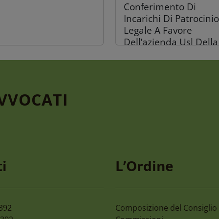
Conferimento Di
Incarichi Di Patrocinio
Legale A Favore
Dell’azienda Usl Della
Romagna
AVVOCATI
gosto 2026
30 Luglio 2026
mone 2027 59°
C.c. Reggio Calabria –
i
L’Ordine
mpionato Nazionale
Organizzazione Giorn
 Avvocati E Magistrati
Colloqui Tra Difensori
Assistiti
2392
Composizione del Consiglio