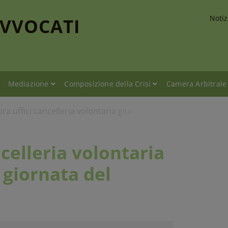
Notiz
AVVOCATI
Mediazione
Composizione della Crisi
Camera Arbitrale
ra uffici cancelleria volontaria giurisdizione nella giornata 
celleria volontaria
 giornata del