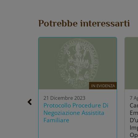
Potrebbe interessarti
IN EVIDENZA
21 Dicembre 2023
7 A
Protocollo Procedure Di
Ca
Negoziazione Assistita
Em
Familiare
D’u
Im
Op