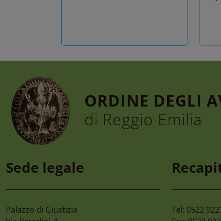
ORDINE DEGLI 
di Reggio Emilia
6 Agosto 2026
4 A
Convegno “la Tutela
Ci
Sede legale
Recapit
Dell’ambiente,
Ca
Dall’habitat
Sci
All’ecosistema Nel D.lgs.
81/2026. Le Nuove
Palazzo di Giustizia
Tel: 0522 92