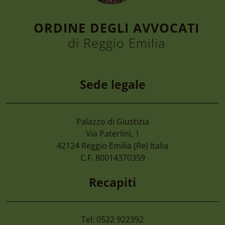
ORDINE DEGLI AVVOCATI
di Reggio Emilia
Sede legale
Palazzo di Giustizia
4 Agosto 2026
Via Paterlini, 1
Cimone 2027 59° Campionato Nazionale 
42124
Reggio Emilia
(Re) Italia
Magistrati
C.F. 80014370359
Recapiti
Tel: 0522 922392