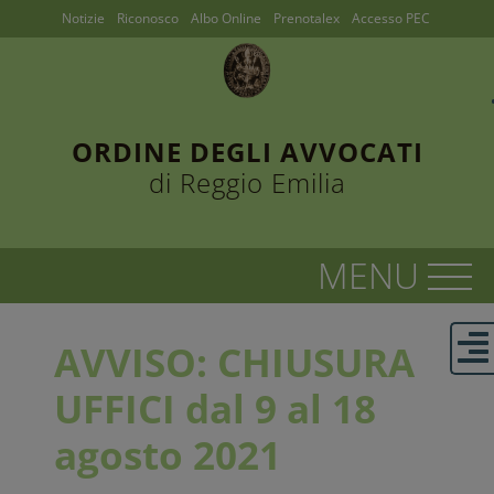
Notizie
Riconosco
Albo Online
Prenotalex
Accesso PEC
ORDINE DEGLI AVVOCATI
di Reggio Emilia
AVVISO: CHIUSURA
UFFICI dal 9 al 18
agosto 2021