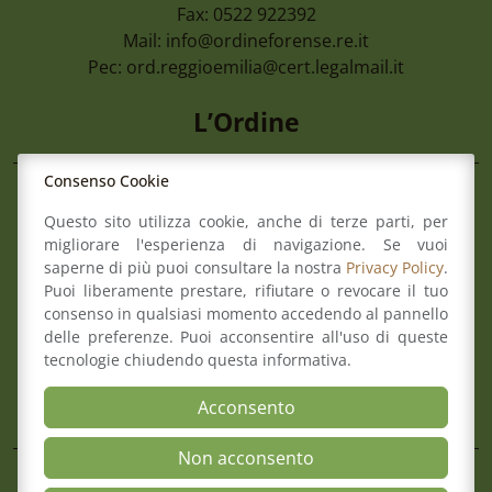
Fax: 0522 922392
Mail:
info@ordineforense.re.it
Pec:
ord.reggioemilia@cert.legalmail.it
L’Ordine
Consenso Cookie
Composizione del Consiglio
Questo sito utilizza cookie, anche di terze parti, per
Commissioni
migliorare l'esperienza di navigazione. Se vuoi
Comitato pari opportunità
saperne di più puoi consultare la nostra
Privacy Policy
.
Osservatori
Puoi liberamente prestare, rifiutare o revocare il tuo
Richiesta pareri di congruità
consenso in qualsiasi momento accedendo al pannello
Verbali del Consiglio
delle preferenze. Puoi acconsentire all'uso di queste
tecnologie chiudendo questa informativa.
Aree
Acconsento
Non acconsento
Il Consiglio