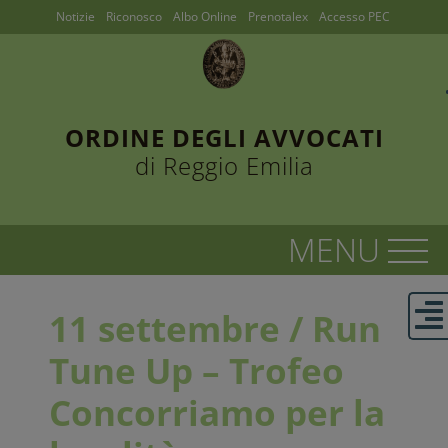
Notizie
Riconosco
Albo Online
Prenotalex
Accesso PEC
ORDINE DEGLI AVVOCATI
di Reggio Emilia
11 settembre / Run
Tune Up – Trofeo
Concorriamo per la