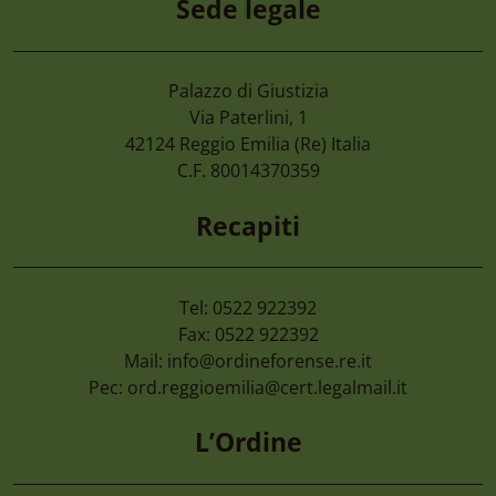
Sede legale
Palazzo di Giustizia
4 Agosto 2026
Via Paterlini, 1
Cimone 2027 59° Campionato Nazionale 
42124
Reggio Emilia
(Re) Italia
Magistrati
C.F. 80014370359
Recapiti
Tel: 0522 922392
Fax: 0522 922392
Mail:
info@ordineforense.re.it
Pec:
ord.reggioemilia@cert.legalmail.it
L’Ordine