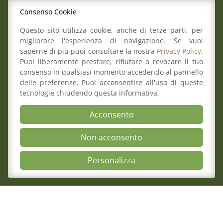
Mail:
info@ordineforense.re.it
Consenso Cookie
Pec:
ord.reggioemilia@cert.legalmail.it
Questo sito utilizza cookie, anche di terze parti, per
L’Ordine
migliorare l'esperienza di navigazione. Se vuoi
saperne di più puoi consultare la nostra
Privacy Policy
.
Puoi liberamente prestare, rifiutare o revocare il tuo
consenso in qualsiasi momento accedendo al pannello
Composizione del Consiglio
delle preferenze. Puoi acconsentire all'uso di queste
Commissioni
tecnologie chiudendo questa informativa.
Comitato pari opportunità
Osservatori
Acconsento
Richiesta pareri di congruità
Non acconsento
Verbali del Consiglio
Open Accessibili
Personalizza
Aree
Il Consiglio
Consultazione Albo