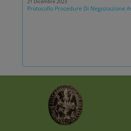
21 Dicembre 2023
Protocollo Procedure Di Negoziazione As