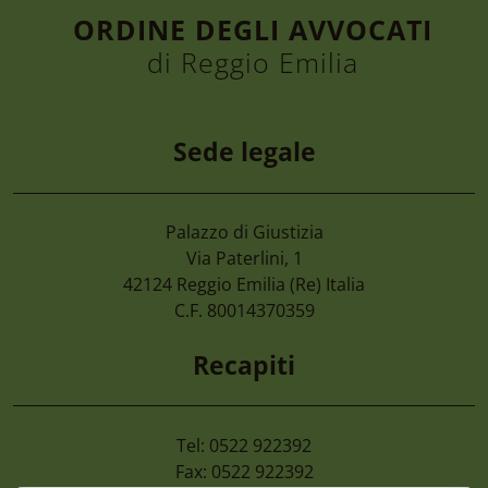
ORDINE DEGLI AVVOCATI
di Reggio Emilia
Sede legale
Palazzo di Giustizia
7 Agosto 2026
Via Paterlini, 1
Camera Di Commercio Emilia – Cancellaz
42124
Reggio Emilia
(Re) Italia
Di Imprese Non Più Operative
C.F. 80014370359
Recapiti
Tel: 0522 922392
Fax: 0522 922392