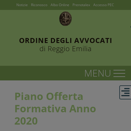
Notizie
Riconosco
Albo Online
Prenotalex
Accesso PEC
ORDINE DEGLI AVVOCATI
di Reggio Emilia
Piano Offerta
Formativa Anno
2020