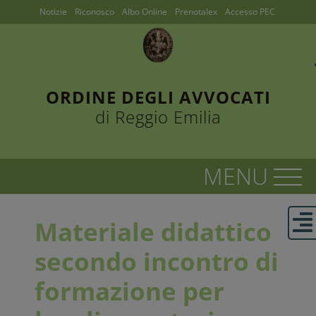
Notizie
Riconosco
Albo Online
Prenotalex
Accesso PEC
ORDINE DEGLI AVVOCATI
di Reggio Emilia
Materiale didattico
secondo incontro di
formazione per