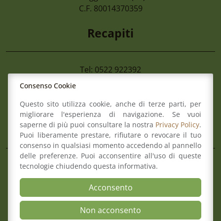
Di Imprese Non Più Operative
C.F. 80014370359
Recapiti
Tel: 0522 922392
Fax: 0522 922392
Consenso Cookie
Mail:
info@ordineforense.re.it
Questo sito utilizza cookie, anche di terze parti, per
Pec:
ord.reggioemilia@cert.legalmail.it
migliorare l'esperienza di navigazione. Se vuoi
saperne di più puoi consultare la nostra
Privacy Policy
.
L’Ordine
Puoi liberamente prestare, rifiutare o revocare il tuo
consenso in qualsiasi momento accedendo al pannello
delle preferenze. Puoi acconsentire all'uso di queste
Composizione del Consiglio
tecnologie chiudendo questa informativa.
Commissioni
Acconsento
Comitato pari opportunità
Osservatori
Non acconsento
Richiesta pareri di congruità