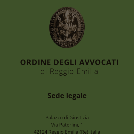
ORDINE DEGLI AVVOCATI
di Reggio Emilia
Sede legale
Palazzo di Giustizia
7 Agosto 2026
Via Paterlini, 1
Camera Di Commercio Emilia – Cancellaz
42124
Reggio Emilia
(Re) Italia