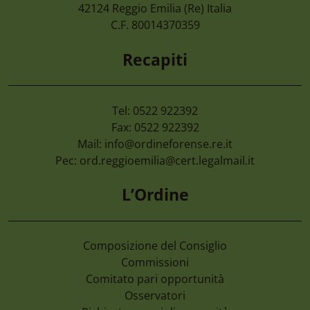
Camera Di Commercio Emilia – Cancellaz
42124
Reggio Emilia
(Re) Italia
Di Imprese Non Più Operative
C.F. 80014370359
Recapiti
Tel: 0522 922392
Fax: 0522 922392
Mail:
info@ordineforense.re.it
Pec:
ord.reggioemilia@cert.legalmail.it
L’Ordine
Composizione del Consiglio
Commissioni
Comitato pari opportunità
Osservatori