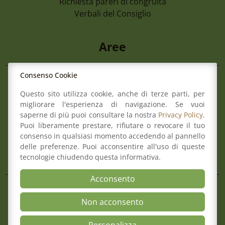
Richiesta pareri di congruità
Verbali del Consiglio
Aree
Consenso Cookie
Il Consiglio
Questo sito utilizza cookie, anche di terze parti, per
Consultazione Albo
migliorare l'esperienza di navigazione. Se vuoi
7 Agosto 2026
Formazione
saperne di più puoi consultare la nostra
Privacy Policy
.
Avviso Pubblico Per La Formazione Di U
Comitato pari opportunità
Puoi liberamente prestare, rifiutare o revocare il tuo
Avvocati Esterni Finalizzato Ad Eventua
Mediazione
consenso in qualsiasi momento accedendo al pannello
Incarichi Di Patrocinio Legale A Favore 
Organismo di composizione della crisi
delle preferenze. Puoi acconsentire all'uso di queste
Romagna
tecnologie chiudendo questa informativa.
Acconsento
Mappa del sito
Contatti
Meccanismo di Feedback
Non acconsento
Dichiarazione di Accessibilità
Privacy Policy & Cookie