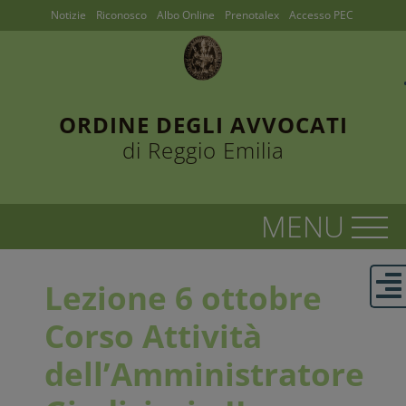
Notizie
Riconosco
Albo Online
Prenotalex
Accesso PEC
ORDINE DEGLI AVVOCATI
di Reggio Emilia
Lezione 6 ottobre
Corso Attività
dell’Amministratore