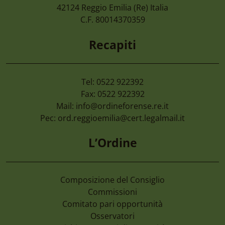
Camera Di Commercio Emilia – Cancellaz
42124
Reggio Emilia
(Re) Italia
Di Imprese Non Più Operative
C.F. 80014370359
Recapiti
Tel: 0522 922392
Fax: 0522 922392
Mail:
info@ordineforense.re.it
Pec:
ord.reggioemilia@cert.legalmail.it
L’Ordine
Composizione del Consiglio
Commissioni
Comitato pari opportunità
Osservatori