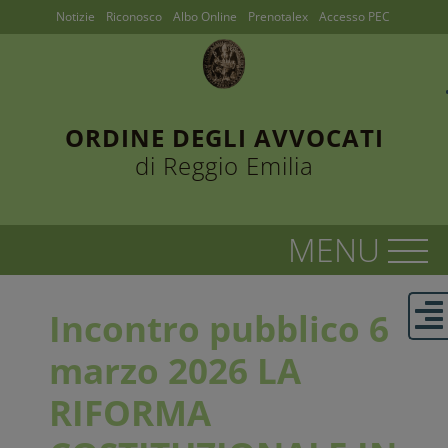
Notizie
Riconosco
Albo Online
Prenotalex
Accesso PEC
ORDINE DEGLI AVVOCATI
di Reggio Emilia
Incontro pubblico 6
marzo 2026 LA
RIFORMA