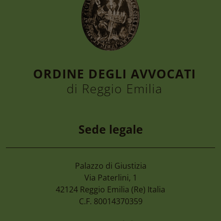
ORDINE DEGLI AVVOCATI
di Reggio Emilia
Sede legale
Palazzo di Giustizia
6 Agosto 2026
Via Paterlini, 1
Convegno “la Tutela Dell’ambiente, Dall
42124
Reggio Emilia
(Re) Italia
Nel D.lgs. 81/2026. Le Nuove Opportuni
C.F. 80014370359
Enti Pubblici” Giovedì 24 Settembre 20