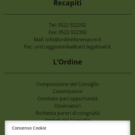
Recapiti
Tel: 0522 922392
Fax: 0522 922392
Mail:
info@ordineforense.re.it
Pec:
ord.reggioemilia@cert.legalmail.it
L’Ordine
Composizione del Consiglio
Commissioni
Comitato pari opportunità
Osservatori
Richiesta pareri di congruità
Verbali del Consiglio
Consenso Cookie