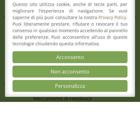
Aree
Questo sito utilizza cookie, anche di terze parti, per
migliorare l'esperienza di navigazione. Se vuoi
saperne di più puoi consultare la nostra
Privacy Policy
.
Puoi liberamente prestare, rifiutare o revocare il tuo
Il Consiglio
consenso in qualsiasi momento accedendo al pannello
Consultazione Albo
delle preferenze. Puoi acconsentire all'uso di queste
4 Agosto 2026
Formazione
tecnologie chiudendo questa informativa.
Cimone 2027 59° Campionato Nazionale 
Comitato pari opportunità
Magistrati
Acconsento
Mediazione
Organismo di composizione della crisi
Non acconsento
Open Accessibili
Personalizza
Mappa del sito
Contatti
Meccanismo di Feedback
Dichiarazione di Accessibilità
Privacy Policy & Cookie