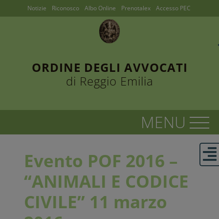
Notizie
Riconosco
Albo Online
Prenotalex
Accesso PEC
ORDINE DEGLI AVVOCATI
di Reggio Emilia
Evento POF 2016 –
“ANIMALI E CODICE
CIVILE” 11 marzo