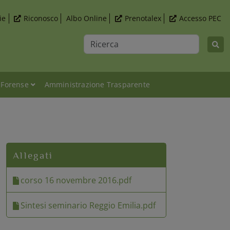
ie
Riconosco
Albo Online
Prenotalex
Accesso PEC
Ricerca
 Forense
Amministrazione Trasparente
scipline psicologiche: Come la psicologia dinamica e la psi
Allegati
corso 16 novembre 2016.pdf
Sintesi seminario Reggio Emilia.pdf