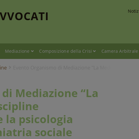
Notiz
AVVOCATI
Mediazione
Composizione della Crisi
Camera Arbitrale
ine
Evento Organismo di Mediazione "La Mediazione e le di
di Mediazione “La
scipline
 la psicologia
iatria sociale