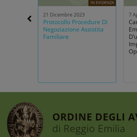
IN EVIDENZA
21 Dicembre 2023
7 A
Protocollo Procedure Di
Ca
Negoziazione Assistita
Em
Familiare
D’u
Im
Op
ORDINE DEGLI 
di Reggio Emilia