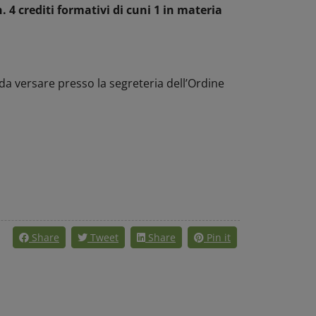
n. 4 crediti formativi di cuni 1 in materia
da versare presso la segreteria dell’Ordine
Share
Tweet
Share
Pin it