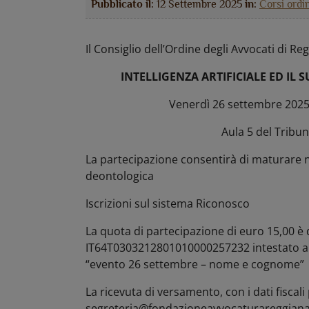
Pubblicato il:
12 Settembre 2025
in:
Corsi ordi
Il Consiglio dell’Ordine degli Avvocati di Re
INTELLIGENZA ARTIFICIALE ED IL S
Venerdì 26 settembre 2025 
Aula 5 del Tribun
La partecipazione consentirà di maturare n. 
deontologica
Iscrizioni sul sistema Riconosco
La quota di partecipazione di euro 15,00 è
IT64T0303212801010000257232 intestato a
“evento 26 settembre – nome e cognome”
La ricevuta di versamento, con i dati fiscali
segreteria@fondazioneavvocaturareggiana.i