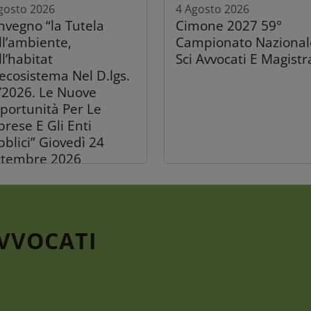
gosto 2026
4 Agosto 2026
nvegno “la Tutela
Cimone 2027 59°
ll’ambiente,
Campionato Nazional
l’habitat
Sci Avvocati E Magistr
’ecosistema Nel D.lgs.
/2026. Le Nuove
portunità Per Le
rese E Gli Enti
blici” Giovedì 24
ttembre 2026
AVVOCATI