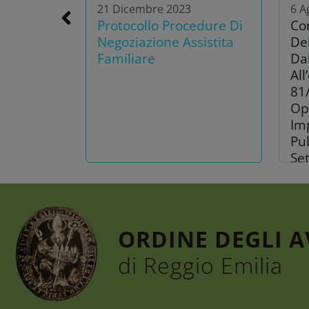
21 Dicembre 2023
6 A
Protocollo Procedure Di
Co
Negoziazione Assistita
De
Familiare
Dal
All
81
Op
Imp
Pub
Se
ORDINE DEGLI 
di Reggio Emilia