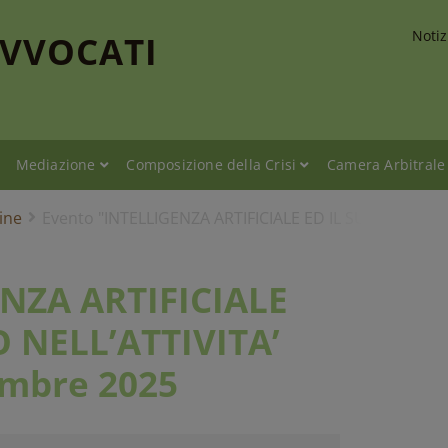
Notiz
AVVOCATI
Mediazione
Composizione della Crisi
Camera Arbitrale
ine
Evento "INTELLIGENZA ARTIFICIALE ED IL SUO UTILIZZ
ENZA ARTIFICIALE
O NELL’ATTIVITA’
embre 2025