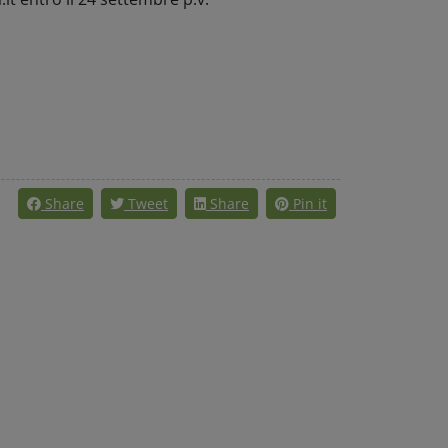
Share
Tweet
Share
Pin it