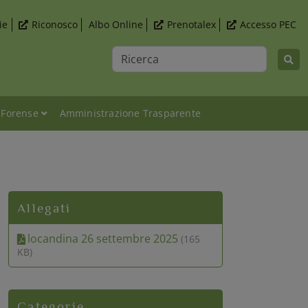
ie
Riconosco
Albo Online
Prenotalex
Accesso PEC
Ricerca
 Forense
Amministrazione Trasparente
O NELL’ATTIVITA’ FORENSE" 26 settembre 2025
Allegati
locandina 26 settembre 2025
(165
KB)
Categorie