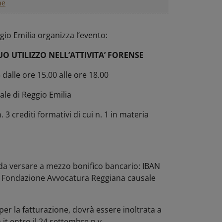
ne
ggio Emilia
organizza l’evento:
UO UTILIZZO NELL’ATTIVITA’ FORENSE
dalle ore 15.00 alle ore 18.00
ale di Reggio Emilia
3 crediti formativi di cui n. 1 in materia
 da versare a mezzo bonifico bancario: IBAN
 Fondazione Avvocatura Reggiana causale
 per la fatturazione, dovrà essere inoltrata a
t entro il 24 settembre p.v.