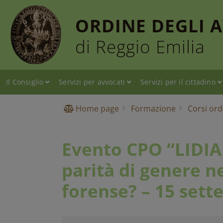
ORDINE DEGLI 
di Reggio Emilia
Il Consiglio
Servizi per avvocati
Servizi per il cittadino
Home page
Formazione
Corsi ord
Evento CPO “LIDIA 
parità di genere n
forense? – 15 set