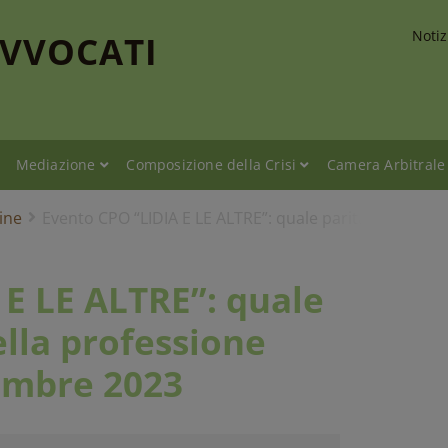
Notiz
AVVOCATI
Mediazione
Composizione della Crisi
Camera Arbitrale
ine
Evento CPO “LIDIA E LE ALTRE”: quale parità di genere
E LE ALTRE”: quale
ella professione
tembre 2023