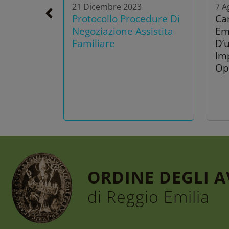
21 Dicembre 2023
7 A
Protocollo Procedure Di
Ca
Negoziazione Assistita
Em
Familiare
D’u
Im
Op
ORDINE DEGLI 
di Reggio Emilia