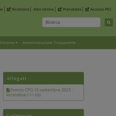
ie
Riconosco
Albo Online
Prenotalex
Accesso PEC
Ricerca
 Forense
Amministrazione Trasparente
 nella professione forense? - 15 settembre 2023
Allegati
Evento CPO 15 settembre 2023 -
locandina
(111 KB)
Categorie