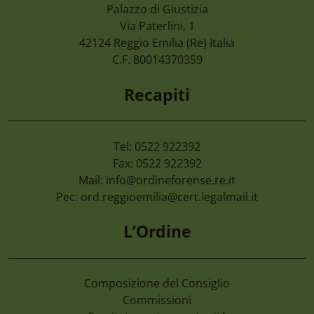
Palazzo di Giustizia
7 Agosto 2026
Via Paterlini, 1
Camera Di Commercio Emilia – Cancellaz
42124
Reggio Emilia
(Re) Italia
Di Imprese Non Più Operative
C.F. 80014370359
Recapiti
Tel: 0522 922392
Fax: 0522 922392
Mail:
info@ordineforense.re.it
Pec:
ord.reggioemilia@cert.legalmail.it
L’Ordine
Composizione del Consiglio
Commissioni