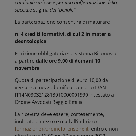
criminalizzazione e per una riaffermazione dello
speciale
stigma
del “penale”
La partecipazione consentirà di maturare
n. 4 crediti formativi, di cui 2 in materia
deontologica
Iscrizione obbligatoria sul sistema Riconosco
a partire
dalle ore 9.00 di domani 10
novembre
Quota di partecipazione di euro 10,00 da
versare a mezzo bonifico bancario IBAN:
IT14N0303212813010000001990 intestato a
Ordine Avvocati Reggio Emilia
La ricevuta deve essere, cortesemente,
inoltrata a mezzo e.mail all’indirizzo:
formazione@ordineforense.re.it
entro e non