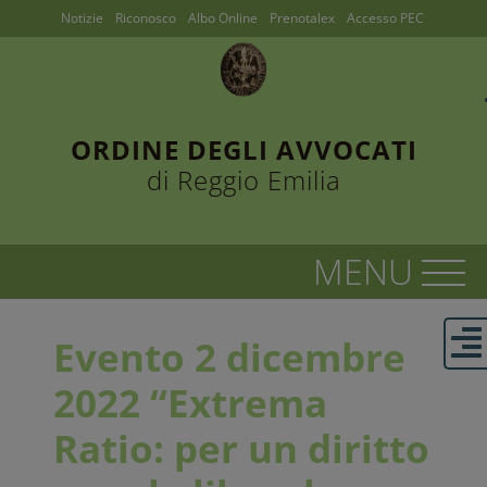
Notizie
Riconosco
Albo Online
Prenotalex
Accesso PEC
ORDINE DEGLI AVVOCATI
di Reggio Emilia
Evento 2 dicembre
2022 “Extrema
Ratio: per un diritto