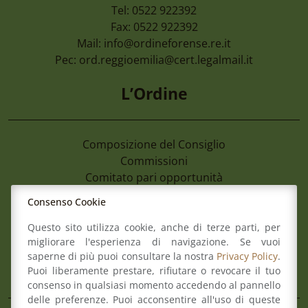
Tel: 0522 922392
Fax: 0522 922392
Mail:
info@ordineforense.re.it
Pec:
ord.reggioemilia@cert.legalmail.it
L’Ordine
Composizione del Consiglio
Commissioni
Comitato pari opportunità
Osservatori
Consenso Cookie
Richiesta pareri di congruità
Verbali del Consiglio
Questo sito utilizza cookie, anche di terze parti, per
migliorare l'esperienza di navigazione. Se vuoi
saperne di più puoi consultare la nostra
Privacy Policy
.
Aree
Puoi liberamente prestare, rifiutare o revocare il tuo
consenso in qualsiasi momento accedendo al pannello
delle preferenze. Puoi acconsentire all'uso di queste