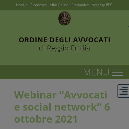
Notizie
Riconosco
Albo Online
Prenotalex
Accesso PEC
ORDINE DEGLI AVVOCATI
di Reggio Emilia
Webinar “Avvocati
e social network” 6
ottobre 2021