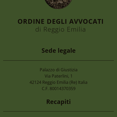
ORDINE DEGLI AVVOCATI
di Reggio Emilia
Sede legale
Palazzo di Giustizia
4 Agosto 2026
Via Paterlini, 1
Cimone 2027 59° Campionato Nazionale 
42124
Reggio Emilia
(Re) Italia
Magistrati
C.F. 80014370359
Recapiti