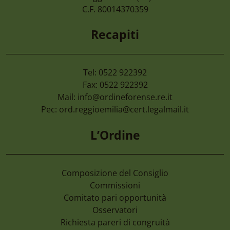
Di Imprese Non Più Operative
C.F. 80014370359
Recapiti
Tel: 0522 922392
Fax: 0522 922392
Mail:
info@ordineforense.re.it
Pec:
ord.reggioemilia@cert.legalmail.it
L’Ordine
Composizione del Consiglio
Commissioni
Comitato pari opportunità
Osservatori
Richiesta pareri di congruità