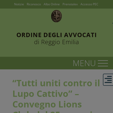
Notizie
Riconosco
Albo Online
Prenotalex
Accesso PEC
ORDINE DEGLI AVVOCATI
di Reggio Emilia
“Tutti uniti contro il
Lupo Cattivo” –
Convegno Lions