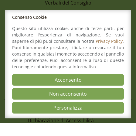
Verbali del Consiglio
Consenso Cookie
Aree
Questo sito utilizza cookie, anche di terze parti, per
migliorare l'esperienza di navigazione. Se vuoi
saperne di più puoi consultare la nostra
Privacy Policy
.
Il Consiglio
Puoi liberamente prestare, rifiutare o revocare il tuo
Consultazione Albo
consenso in qualsiasi momento accedendo al pannello
7 Agosto 2026
Formazione
delle preferenze. Puoi acconsentire all'uso di queste
Avviso Pubblico Per La Formazione Di U
Comitato pari opportunità
tecnologie chiudendo questa informativa.
Avvocati Esterni Finalizzato Ad Eventua
Mediazione
Incarichi Di Patrocinio Legale A Favore 
Acconsento
Organismo di composizione della crisi
Romagna
Non acconsento
Mappa del sito
Contatti
Open Accessibili
Personalizza
Meccanismo di Feedback
Dichiarazione di Accessibilità
Privacy Policy & Cookie