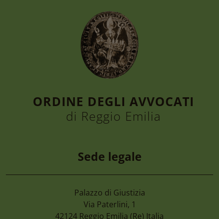
ORDINE DEGLI AVVOCATI
di Reggio Emilia
Sede legale
Palazzo di Giustizia
7 Agosto 2026
Via Paterlini, 1
Camera Di Commercio Emilia – Cancellaz
42124
Reggio Emilia
(Re) Italia