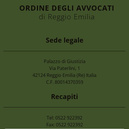
ORDINE DEGLI AVVOCATI
di Reggio Emilia
Sede legale
Palazzo di Giustizia
6 Agosto 2026
Via Paterlini, 1
Convegno “la Tutela Dell’ambiente, Dall
42124
Reggio Emilia
(Re) Italia
Nel D.lgs. 81/2026. Le Nuove Opportuni
C.F. 80014370359
Enti Pubblici” Giovedì 24 Settembre 20
Recapiti
Tel: 0522 922392
Fax: 0522 922392