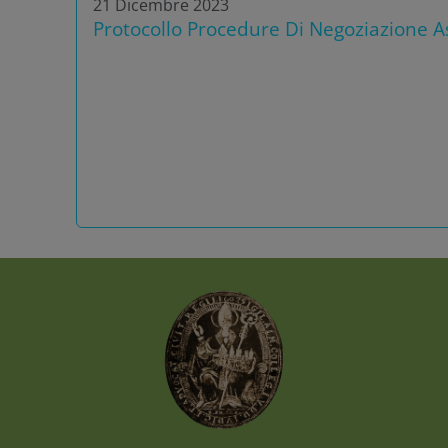
21 Dicembre 2023
Protocollo Procedure Di Negoziazione As