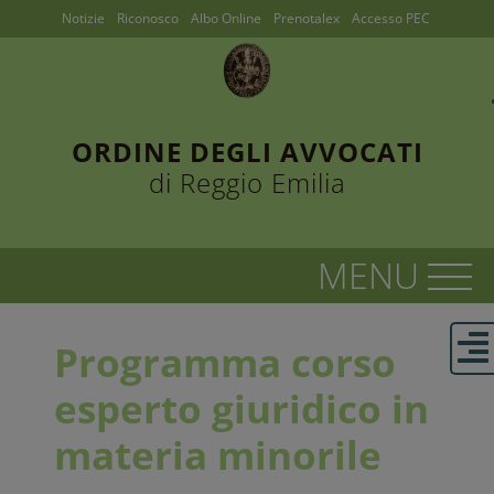
Notizie
Riconosco
Albo Online
Prenotalex
Accesso PEC
ORDINE DEGLI AVVOCATI
di Reggio Emilia
Programma corso
esperto giuridico in
materia minorile