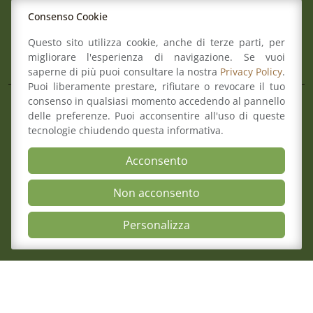
Mail:
info@ordineforense.re.it
Consenso Cookie
Pec:
ord.reggioemilia@cert.legalmail.it
Questo sito utilizza cookie, anche di terze parti, per
L’Ordine
migliorare l'esperienza di navigazione. Se vuoi
saperne di più puoi consultare la nostra
Privacy Policy
.
Puoi liberamente prestare, rifiutare o revocare il tuo
consenso in qualsiasi momento accedendo al pannello
Composizione del Consiglio
delle preferenze. Puoi acconsentire all'uso di queste
Commissioni
tecnologie chiudendo questa informativa.
Comitato pari opportunità
Osservatori
Acconsento
Richiesta pareri di congruità
Non acconsento
Verbali del Consiglio
Open Accessibili
Personalizza
Aree
Il Consiglio
Consultazione Albo