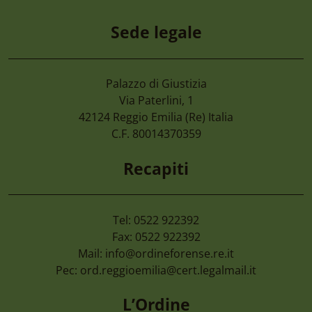
Sede legale
Palazzo di Giustizia
4 Agosto 2026
Via Paterlini, 1
Cimone 2027 59° Campionato Nazionale 
42124
Reggio Emilia
(Re) Italia
Magistrati
C.F. 80014370359
Recapiti
Tel: 0522 922392
Fax: 0522 922392
Mail:
info@ordineforense.re.it
Pec:
ord.reggioemilia@cert.legalmail.it
L’Ordine