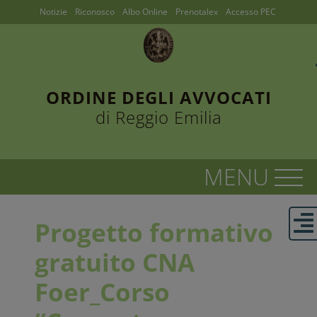
Notizie
Riconosco
Albo Online
Prenotalex
Accesso PEC
ORDINE DEGLI AVVOCATI
di Reggio Emilia
Progetto formativo
gratuito CNA
Foer_Corso